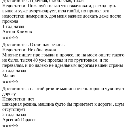
Достоинства:
Прочная, стабильная, тихая
Недостатки:
Пожалуй только что тяжеловата, расход чуть
выше и хуже амортизирует, изза runflat, но принял эти
недостатки намеренно, доя меня важнее доехать даже после
прокола
1 год назад
Антон Климов
⭐⭐⭐⭐⭐
Достоинства:
Отличная резина.
Недостатки:
Не обнаружил
Многие пишут про грыжи и прочее, но на моем опыте такого
не было, тысяч 40 уже проехал и по грунтовкам, и по
перевалам, и по далеко не идеальным дорогам нашей страны
2 года назад
Мария
⭐⭐⭐⭐⭐
Достоинства:
на этой резине машина очень хорошо чувствует
дорогу .
Недостатки:
нет
шикарная резина, машина будто бы прилетает к дороги , шум
отсутствует
2 года назад
Арсений Гордеев
⭐⭐⭐⭐⭐