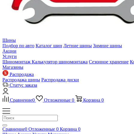
Шины
Подбор по авто
Каталог шин
Летние шины
Зимние шины
Акции
Услуги
Шиномонтаж
Калькулятор шиномонтажа
Сезонное хранение
К
Магазины
Распродажа
Распродажа шины
Распродажа диски
Статус заказа
Сравнение
0
Отложенные
0
Корзина
0
Сравнение
0
Отложенные
0
Корзина
0