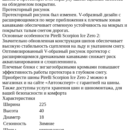
на обледенелом покрытии.
Протекторный рисунок
Протекторный рисунок был изменен. V-образный дизайн с
расширяющимися по мере приближения к плечевым зонам
канавками обеспечивает отменную устойчивость на мокрых и
покрытых талым снегом дорогах.
Основные особенности Pirelli Scorpion Ice Zero 2:
Значительно обновленная конструкция шипов обеспечивает
высокую стабильность сцепления на льду и укатанном снегу.
Оптимизированный V-образный рисунок протектор с
расширяющимися дренажными канавками снижает риск
аквапланирования и слэшпленнинга.
Плечевые блоки с зигзагообразными кромками повышают
эффективность работы протектора в глубоком снегу.
Приобрести шины Pirelli Scorpion Ice Zero 2 можно в
магазинах и на сайте «Автоэксперт» с гарантией на шины.
Также доступны услуги хранения шин и шиномонтажа, для
вашей безопасности и комфорта
Характеристики
Ширина
225
Высота
40
Диаметр
18
Сезонность
Зимние
Шипы
шипованная