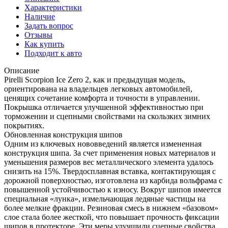
Характеристики
Наличие
Задать вопрос
Отзывы
Как купить
Подходит к авто
Описание
Pirelli Scorpion Ice Zero 2, как и предыдущая модель,
ориентирована на владельцев легковых автомобилей,
ценящих сочетание комфорта и точности в управлении.
Покрышка отличается улучшенной эффективностью при
торможении и сцепными свойствами на скользких зимних
покрытиях.
Обновленная конструкция шипов
Одним из ключевых нововведений является измененная
конструкция шипа. За счет применения новых материалов и
уменьшения размеров вес металлического элемента удалось
снизить на 15%. Твердосплавная вставка, контактирующая с
дорожной поверхностью, изготовлена из карбида вольфрама с
повышенной устойчивостью к износу. Вокруг шипов имеется
специальная «лунка», измельчающая ледяные частицы на
более мелкие фракции. Резиновая смесь в нижнем «базовом»
слое стала более жесткой, что повышает прочность фиксации
шипов в протекторе. Эти меры улучшили сцепные свойства