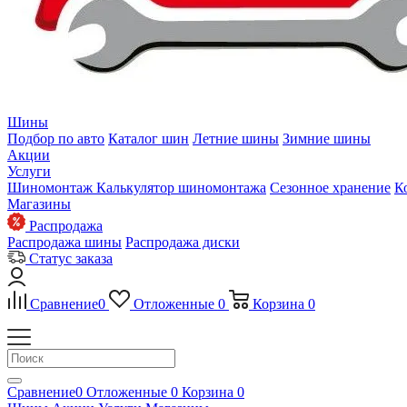
Шины
Подбор по авто
Каталог шин
Летние шины
Зимние шины
Акции
Услуги
Шиномонтаж
Калькулятор шиномонтажа
Сезонное хранение
К
Магазины
Распродажа
Распродажа шины
Распродажа диски
Статус заказа
Сравнение
0
Отложенные
0
Корзина
0
Сравнение
0
Отложенные
0
Корзина
0