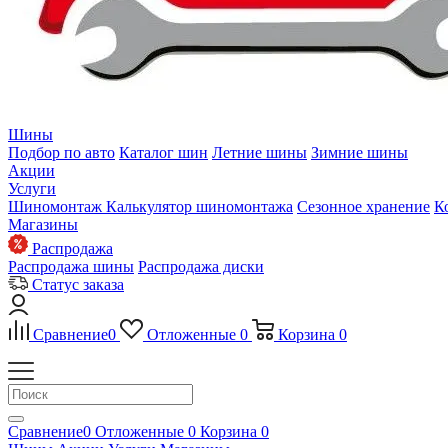
Шины
Подбор по авто
Каталог шин
Летние шины
Зимние шины
Акции
Услуги
Шиномонтаж
Калькулятор шиномонтажа
Сезонное хранение
К
Магазины
Распродажа
Распродажа шины
Распродажа диски
Статус заказа
Сравнение
0
Отложенные
0
Корзина
0
Сравнение
0
Отложенные
0
Корзина
0