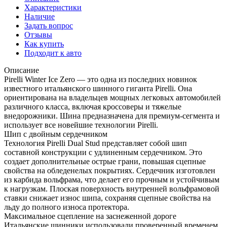
Характеристики
Наличие
Задать вопрос
Отзывы
Как купить
Подходит к авто
Описание
Pirelli Winter Ice Zero — это одна из последних новинок
известного итальянского шинного гиганта Pirelli. Она
ориентирована на владельцев мощных легковых автомобилей
различного класса, включая кроссоверы и тяжелые
внедорожники. Шина предназначена для премиум-сегмента и
использует все новейшие технологии Pirelli.
Шип с двойным сердечником
Технология Pirelli Dual Stud представляет собой шип
составной конструкции с удлиненным сердечником. Это
создает дополнительные острые грани, повышая сцепные
свойства на обледенелых покрытиях. Сердечник изготовлен
из карбида вольфрама, что делает его прочным и устойчивым
к нагрузкам. Плоская поверхность внутренней вольфрамовой
ставки снижает износ шипа, сохраняя сцепные свойства на
льду до полного износа протектора.
Максимальное сцепление на заснеженной дороге
Итальянские шинники использовали проверенный временем