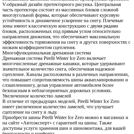
V-образный дизайн протекторного рисунка. Центральная
часть протектора состоит из массивных блоков сложной
многоугольной формы, которые обеспечивают курсовую
устойчивость и динамичное ускорение на снегу. Плечевые
зоны имеют классическую конструкцию с двумя рядами
блоков, расположенных под прямым углом относительно
направления движения, что обеспечивает максимальную
эффективность торможения на снегу и других поверхностях с
низким коэффициентом сцепления.
Многофункциональная дренажная система
Дренажная система Pirelli Winter Ice Zero включает
многочисленные дренажные канавки, которые удерживают
значительное количество снега, обеспечивая надежное
сцепление. Каналы расположены в различных направлениях,
что повышает сопротивляемость шины аквапланированию и
слэшпленнингу, делая управление автомобилем более
безопасным в неблагоприятных дорожных условиях.
Увеличенное количество ламелей
В отличие от предыдущих моделей, Pirelli Winter Ice Zero
имеет увеличенное количество ламелей, что улучшает
сцепление на снегу и льду.
Приобрести шины Pirelli Winter Ice Zero можно в магазинах и
на сайте «Автоэксперт» с гарантией на шины. Также
доступны услуги хранения шин и шиномонтажа, для вашей
безопасности и комфорта