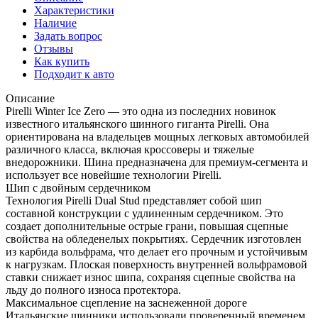
Характеристики
Наличие
Задать вопрос
Отзывы
Как купить
Подходит к авто
Описание
Pirelli Winter Ice Zero — это одна из последних новинок
известного итальянского шинного гиганта Pirelli. Она
ориентирована на владельцев мощных легковых автомобилей
различного класса, включая кроссоверы и тяжелые
внедорожники. Шина предназначена для премиум-сегмента и
использует все новейшие технологии Pirelli.
Шип с двойным сердечником
Технология Pirelli Dual Stud представляет собой шип
составной конструкции с удлиненным сердечником. Это
создает дополнительные острые грани, повышая сцепные
свойства на обледенелых покрытиях. Сердечник изготовлен
из карбида вольфрама, что делает его прочным и устойчивым
к нагрузкам. Плоская поверхность внутренней вольфрамовой
ставки снижает износ шипа, сохраняя сцепные свойства на
льду до полного износа протектора.
Максимальное сцепление на заснеженной дороге
Итальянские шинники использовали проверенный временем