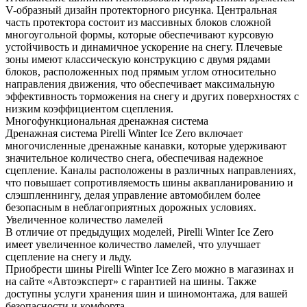
V-образный дизайн протекторного рисунка. Центральная
часть протектора состоит из массивных блоков сложной
многоугольной формы, которые обеспечивают курсовую
устойчивость и динамичное ускорение на снегу. Плечевые
зоны имеют классическую конструкцию с двумя рядами
блоков, расположенных под прямым углом относительно
направления движения, что обеспечивает максимальную
эффективность торможения на снегу и других поверхностях с
низким коэффициентом сцепления.
Многофункциональная дренажная система
Дренажная система Pirelli Winter Ice Zero включает
многочисленные дренажные канавки, которые удерживают
значительное количество снега, обеспечивая надежное
сцепление. Каналы расположены в различных направлениях,
что повышает сопротивляемость шины аквапланированию и
слэшпленнингу, делая управление автомобилем более
безопасным в неблагоприятных дорожных условиях.
Увеличенное количество ламелей
В отличие от предыдущих моделей, Pirelli Winter Ice Zero
имеет увеличенное количество ламелей, что улучшает
сцепление на снегу и льду.
Приобрести шины Pirelli Winter Ice Zero можно в магазинах и
на сайте «Автоэксперт» с гарантией на шины. Также
доступны услуги хранения шин и шиномонтажа, для вашей
безопасности и комфорта