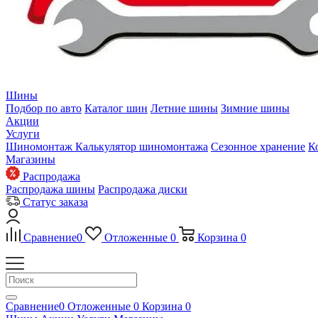
Шины
Подбор по авто
Каталог шин
Летние шины
Зимние шины
Акции
Услуги
Шиномонтаж
Калькулятор шиномонтажа
Сезонное хранение
К
Магазины
Распродажа
Распродажа шины
Распродажа диски
Статус заказа
Сравнение
0
Отложенные
0
Корзина
0
Сравнение
0
Отложенные
0
Корзина
0