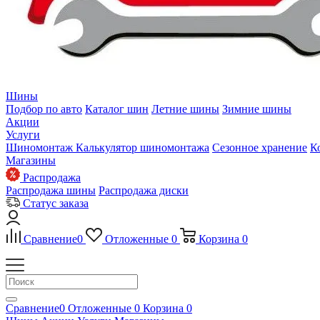
Шины
Подбор по авто
Каталог шин
Летние шины
Зимние шины
Акции
Услуги
Шиномонтаж
Калькулятор шиномонтажа
Сезонное хранение
К
Магазины
Распродажа
Распродажа шины
Распродажа диски
Статус заказа
Сравнение
0
Отложенные
0
Корзина
0
Сравнение
0
Отложенные
0
Корзина
0