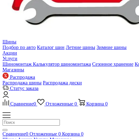
Шины
Подбор по авто
Каталог шин
Летние шины
Зимние шины
Акции
Услуги
Шиномонтаж
Калькулятор шиномонтажа
Сезонное хранение
К
Магазины
Распродажа
Распродажа шины
Распродажа диски
Статус заказа
Сравнение
0
Отложенные
0
Корзина
0
Сравнение
0
Отложенные
0
Корзина
0