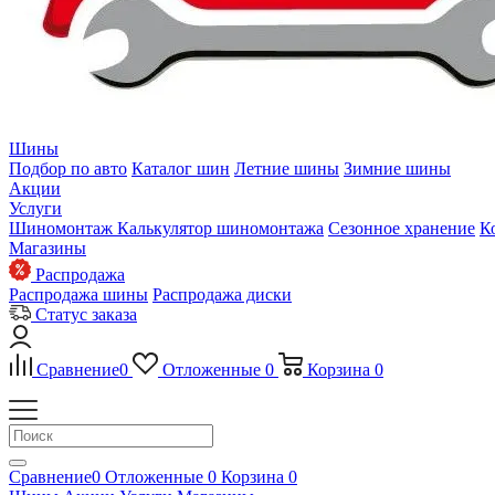
Шины
Подбор по авто
Каталог шин
Летние шины
Зимние шины
Акции
Услуги
Шиномонтаж
Калькулятор шиномонтажа
Сезонное хранение
К
Магазины
Распродажа
Распродажа шины
Распродажа диски
Статус заказа
Сравнение
0
Отложенные
0
Корзина
0
Сравнение
0
Отложенные
0
Корзина
0