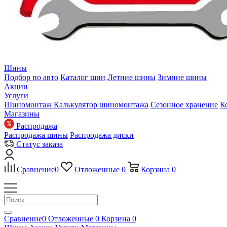
Шины
Подбор по авто
Каталог шин
Летние шины
Зимние шины
Акции
Услуги
Шиномонтаж
Калькулятор шиномонтажа
Сезонное хранение
К
Магазины
Распродажа
Распродажа шины
Распродажа диски
Статус заказа
Сравнение
0
Отложенные
0
Корзина
0
Сравнение
0
Отложенные
0
Корзина
0