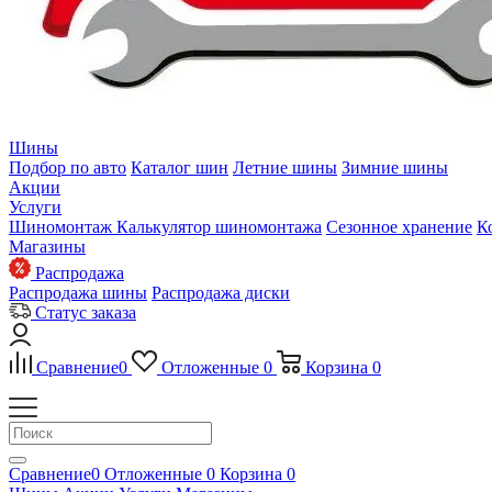
Шины
Подбор по авто
Каталог шин
Летние шины
Зимние шины
Акции
Услуги
Шиномонтаж
Калькулятор шиномонтажа
Сезонное хранение
К
Магазины
Распродажа
Распродажа шины
Распродажа диски
Статус заказа
Сравнение
0
Отложенные
0
Корзина
0
Сравнение
0
Отложенные
0
Корзина
0