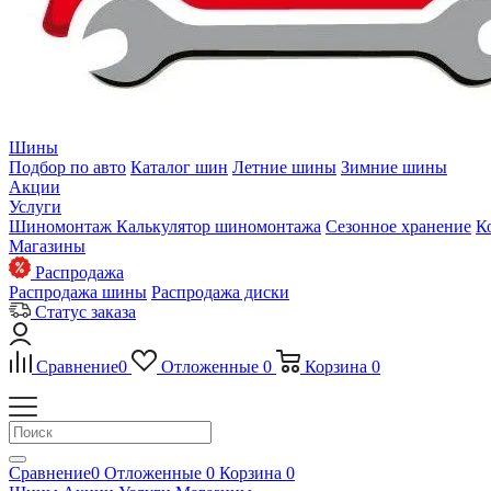
Шины
Подбор по авто
Каталог шин
Летние шины
Зимние шины
Акции
Услуги
Шиномонтаж
Калькулятор шиномонтажа
Сезонное хранение
К
Магазины
Распродажа
Распродажа шины
Распродажа диски
Статус заказа
Сравнение
0
Отложенные
0
Корзина
0
Сравнение
0
Отложенные
0
Корзина
0