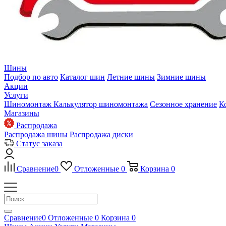
Шины
Подбор по авто
Каталог шин
Летние шины
Зимние шины
Акции
Услуги
Шиномонтаж
Калькулятор шиномонтажа
Сезонное хранение
К
Магазины
Распродажа
Распродажа шины
Распродажа диски
Статус заказа
Сравнение
0
Отложенные
0
Корзина
0
Сравнение
0
Отложенные
0
Корзина
0