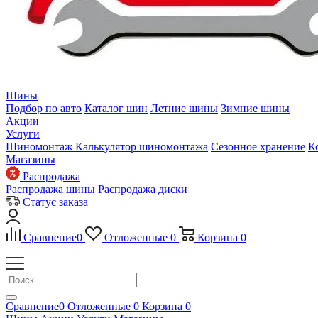
Шины
Подбор по авто
Каталог шин
Летние шины
Зимние шины
Акции
Услуги
Шиномонтаж
Калькулятор шиномонтажа
Сезонное хранение
К
Магазины
Распродажа
Распродажа шины
Распродажа диски
Статус заказа
Сравнение
0
Отложенные
0
Корзина
0
Сравнение
0
Отложенные
0
Корзина
0