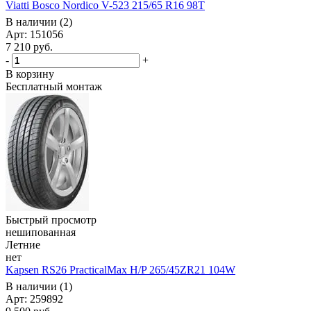
Viatti Bosco Nordico V-523 215/65 R16 98T
В наличии (2)
Арт: 151056
7 210
руб.
-
+
В корзину
Бесплатный монтаж
Быстрый просмотр
нешипованная
Летние
нет
Kapsen RS26 PracticalMax H/P 265/45ZR21 104W
В наличии (1)
Арт: 259892