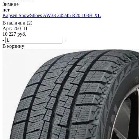
Зимние
нет
Kapsen SnowShoes AW33 245/45 R20 103H XL
В наличии (2)
Арт: 260111
10 227
руб.
-
+
В корзину