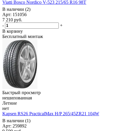
Viatti Bosco Nordico V-523 215/65 R16 98T
В наличии (2)
Арт: 151056
7 210
руб.
-
+
В корзину
Бесплатный монтаж
Быстрый просмотр
нешипованная
Летние
нет
Kapsen RS26 PracticalMax H/P 265/45ZR21 104W
В наличии (1)
Арт: 259892