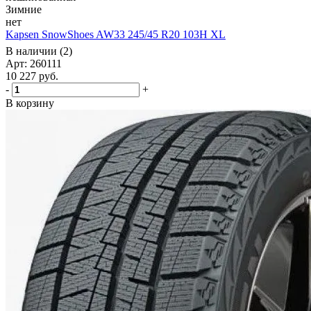
Зимние
нет
Kapsen SnowShoes AW33 245/45 R20 103H XL
В наличии (2)
Арт: 260111
10 227
руб.
-
+
В корзину