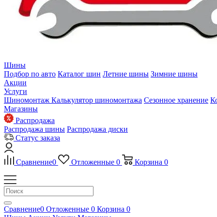
Шины
Подбор по авто
Каталог шин
Летние шины
Зимние шины
Акции
Услуги
Шиномонтаж
Калькулятор шиномонтажа
Сезонное хранение
К
Магазины
Распродажа
Распродажа шины
Распродажа диски
Статус заказа
Сравнение
0
Отложенные
0
Корзина
0
Сравнение
0
Отложенные
0
Корзина
0