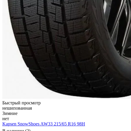
Быстрый просмотр
нешипованная
Зимние
нет
Kapsen SnowShoes AW33 215/65 R16 98H
В наличии (2)