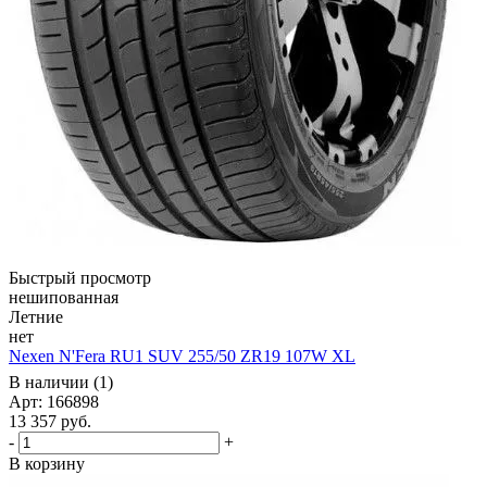
Быстрый просмотр
нешипованная
Летние
нет
Nexen N'Fera RU1 SUV 255/50 ZR19 107W XL
В наличии (1)
Арт: 166898
13 357
руб.
-
+
В корзину