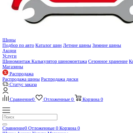
Шины
Подбор по авто
Каталог шин
Летние шины
Зимние шины
Акции
Услуги
Шиномонтаж
Калькулятор шиномонтажа
Сезонное хранение
К
Магазины
Распродажа
Распродажа шины
Распродажа диски
Статус заказа
Сравнение
0
Отложенные
0
Корзина
0
Сравнение
0
Отложенные
0
Корзина
0