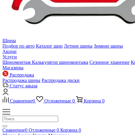
Шины
Подбор по авто
Каталог шин
Летние шины
Зимние шины
Акции
Услуги
Шиномонтаж
Калькулятор шиномонтажа
Сезонное хранение
К
Магазины
Распродажа
Распродажа шины
Распродажа диски
Статус заказа
Сравнение
0
Отложенные
0
Корзина
0
Сравнение
0
Отложенные
0
Корзина
0