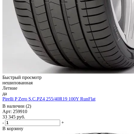
Быстрый просмотр
нешипованная
Летние
да
Pirelli P Zero S.C.PZ4 255/40R19 100Y RunFlat
В наличии (2)
Арт: 259910
33 345
руб.
-
+
В корзину