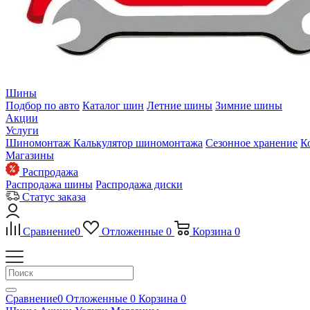
Шины
Подбор по авто
Каталог шин
Летние шины
Зимние шины
Акции
Услуги
Шиномонтаж
Калькулятор шиномонтажа
Сезонное хранение
К
Магазины
Распродажа
Распродажа шины
Распродажа диски
Статус заказа
Сравнение
0
Отложенные
0
Корзина
0
Сравнение
0
Отложенные
0
Корзина
0