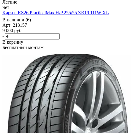
Летние
нет
Kapsen RS26 PracticalMax H/P 255/55 ZR19 111W XL
В наличии (6)
Арт: 213157
9 000
руб.
-
+
В корзину
Бесплатный монтаж