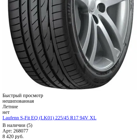
Быстрый просмотр
нешипованная
Летние
нет
Laufenn S-Fit EQ (LK01) 225/45 R17 94V XL
В наличии (5)
Арт: 268077
8 420
руб.