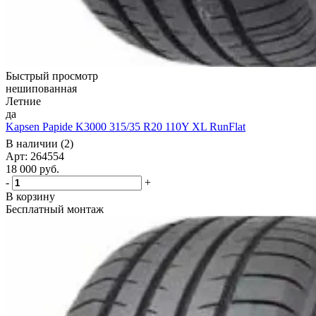
Быстрый просмотр
нешипованная
Летние
да
Kapsen Papide K3000 315/35 R20 110Y XL RunFlat
В наличии (2)
Арт: 264554
18 000
руб.
-
+
В корзину
Бесплатный монтаж