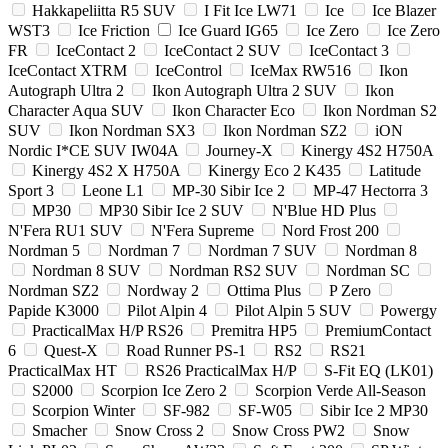
Hakkapeliitta R5 SUV
I Fit Ice LW71
Ice
Ice Blazer
WST3
Ice Friction
Ice Guard IG65
Ice Zero
Ice Zero
FR
IceContact 2
IceContact 2 SUV
IceContact 3
IceContact XTRM
IceControl
IceMax RW516
Ikon
Autograph Ultra 2
Ikon Autograph Ultra 2 SUV
Ikon
Character Aqua SUV
Ikon Character Eco
Ikon Nordman S2
SUV
Ikon Nordman SX3
Ikon Nordman SZ2
iON
Nordic I*CE SUV IW04A
Journey-X
Kinergy 4S2 H750A
Kinergy 4S2 X H750A
Kinergy Eco 2 K435
Latitude
Sport 3
Leone L1
MP-30 Sibir Ice 2
MP-47 Hectorra 3
MP30
MP30 Sibir Ice 2 SUV
N'Blue HD Plus
N'Fera RU1 SUV
N'Fera Supreme
Nord Frost 200
Nordman 5
Nordman 7
Nordman 7 SUV
Nordman 8
Nordman 8 SUV
Nordman RS2 SUV
Nordman SC
Nordman SZ2
Nordway 2
Ottima Plus
P Zero
Papide K3000
Pilot Alpin 4
Pilot Alpin 5 SUV
Powergy
PracticalMax H/P RS26
Premitra HP5
PremiumContact
6
Quest-X
Road Runner PS-1
RS2
RS21
PracticalMax HT
RS26 PracticalMax H/P
S-Fit EQ (LK01)
S2000
Scorpion Ice Zero 2
Scorpion Verde All-Season
Scorpion Winter
SF-982
SF-W05
Sibir Ice 2 MP30
Smacher
Snow Cross 2
Snow Cross PW2
Snow