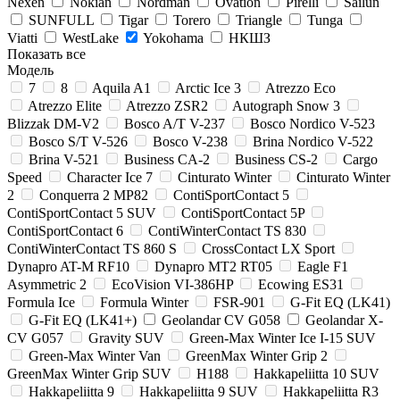
Nexen
Nokian
Nordman
Ovation
Pirelli
Sailun
SUNFULL
Tigar
Torero
Triangle
Tunga
Viatti
WestLake
Yokohama
НКШЗ
Показать все
Модель
7
8
Aquila A1
Arctic Ice 3
Atrezzo Eco
Atrezzo Elite
Atrezzo ZSR2
Autograph Snow 3
Blizzak DM-V2
Bosco A/T V-237
Bosco Nordico V-523
Bosco S/T V-526
Bosco V-238
Brina Nordico V-522
Brina V-521
Business CA-2
Business CS-2
Cargo
Speed
Character Ice 7
Cinturato Winter
Cinturato Winter
2
Conquerra 2 MP82
ContiSportContact 5
ContiSportContact 5 SUV
ContiSportContact 5P
ContiSportContact 6
ContiWinterContact TS 830
ContiWinterContact TS 860 S
CrossContact LX Sport
Dynapro AT-M RF10
Dynapro MT2 RT05
Eagle F1
Asymmetric 2
EcoVision VI-386HP
Ecowing ES31
Formula Ice
Formula Winter
FSR-901
G-Fit EQ (LK41)
G-Fit EQ (LK41+)
Geolandar CV G058
Geolandar X-
CV G057
Gravity SUV
Green-Max Winter Ice I-15 SUV
Green-Max Winter Van
GreenMax Winter Grip 2
GreenMax Winter Grip SUV
H188
Hakkapeliitta 10 SUV
Hakkapeliitta 9
Hakkapeliitta 9 SUV
Hakkapeliitta R3