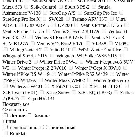
Link PL02
SnowShoes AW33
Soft Frost 200
SP Winter
Maxx SJ8
SpikeControl
Sport 3 PS-2
Strada
Asimmetrico V-130
SureGrip A/S
SureGrip Pro Ice
SureGrip Pro Ice X
SW628
Terrano ARV H/T
Ultra
ARZ 4
Ultra ARZ 5
UZ200
Ventus Prime 3 K125
Ventus Prime 4 K135
Ventus S1 evo 2 K117A
Ventus S1
Evo 3 K127
Ventus S1 Evo 3 K127B
Ventus S1 Evo 3
SUV K127A
Ventus V12 Evo2 K120
VI-388
VI-682
VikingContact 7
Vitto RFT
Wi31 Winter Craft Ice
Winguard Sport 2 SUV
Winguard WinSpike WS6 SUV
Winter Drive 2
Winter Drive PW-1
Winter i*cept evo3 SUV
W3
Winter I*cept iZ 2 W616
Winter I*Cept X RW10
Winter I*Pike RS W419
Winter I*Pike RS2 W429
Winter
i*Pike X W429A
Winter Maxx WM02
Winter Sottozero 2
WinterX TW401
X Fit AT LC01
X FIT HT LD01
X-Fit Van (LV01)
X-Ice Snow
Z-Fit EQ (LK03)
Zodiak
2 (PS-7)
Евро НК-131
Показать все
Сезонность
Летние
Зимние
Шипы
нешипованная
шипованная
RunFlat