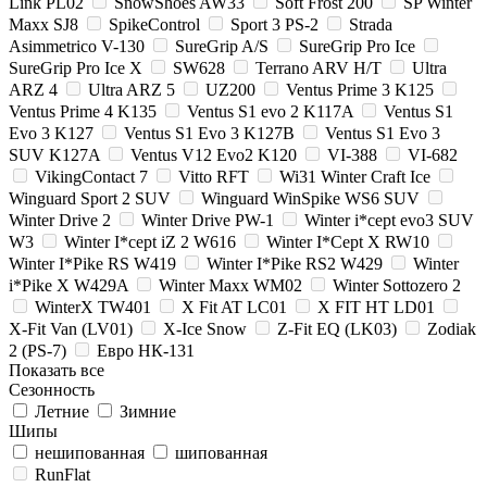
Link PL02
SnowShoes AW33
Soft Frost 200
SP Winter
Maxx SJ8
SpikeControl
Sport 3 PS-2
Strada
Asimmetrico V-130
SureGrip A/S
SureGrip Pro Ice
SureGrip Pro Ice X
SW628
Terrano ARV H/T
Ultra
ARZ 4
Ultra ARZ 5
UZ200
Ventus Prime 3 K125
Ventus Prime 4 K135
Ventus S1 evo 2 K117A
Ventus S1
Evo 3 K127
Ventus S1 Evo 3 K127B
Ventus S1 Evo 3
SUV K127A
Ventus V12 Evo2 K120
VI-388
VI-682
VikingContact 7
Vitto RFT
Wi31 Winter Craft Ice
Winguard Sport 2 SUV
Winguard WinSpike WS6 SUV
Winter Drive 2
Winter Drive PW-1
Winter i*cept evo3 SUV
W3
Winter I*cept iZ 2 W616
Winter I*Cept X RW10
Winter I*Pike RS W419
Winter I*Pike RS2 W429
Winter
i*Pike X W429A
Winter Maxx WM02
Winter Sottozero 2
WinterX TW401
X Fit AT LC01
X FIT HT LD01
X-Fit Van (LV01)
X-Ice Snow
Z-Fit EQ (LK03)
Zodiak
2 (PS-7)
Евро НК-131
Показать все
Сезонность
Летние
Зимние
Шипы
нешипованная
шипованная
RunFlat