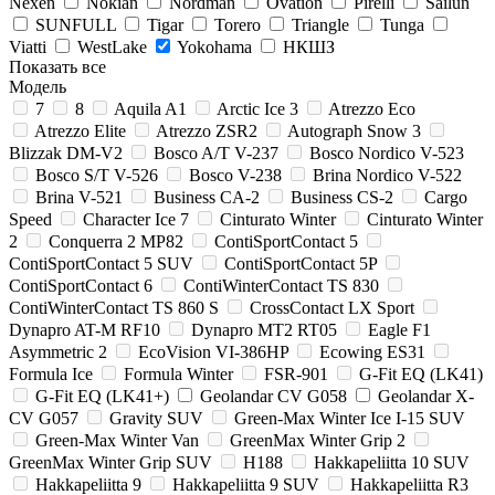
Nexen
Nokian
Nordman
Ovation
Pirelli
Sailun
SUNFULL
Tigar
Torero
Triangle
Tunga
Viatti
WestLake
Yokohama
НКШЗ
Показать все
Модель
7
8
Aquila A1
Arctic Ice 3
Atrezzo Eco
Atrezzo Elite
Atrezzo ZSR2
Autograph Snow 3
Blizzak DM-V2
Bosco A/T V-237
Bosco Nordico V-523
Bosco S/T V-526
Bosco V-238
Brina Nordico V-522
Brina V-521
Business CA-2
Business CS-2
Cargo
Speed
Character Ice 7
Cinturato Winter
Cinturato Winter
2
Conquerra 2 MP82
ContiSportContact 5
ContiSportContact 5 SUV
ContiSportContact 5P
ContiSportContact 6
ContiWinterContact TS 830
ContiWinterContact TS 860 S
CrossContact LX Sport
Dynapro AT-M RF10
Dynapro MT2 RT05
Eagle F1
Asymmetric 2
EcoVision VI-386HP
Ecowing ES31
Formula Ice
Formula Winter
FSR-901
G-Fit EQ (LK41)
G-Fit EQ (LK41+)
Geolandar CV G058
Geolandar X-
CV G057
Gravity SUV
Green-Max Winter Ice I-15 SUV
Green-Max Winter Van
GreenMax Winter Grip 2
GreenMax Winter Grip SUV
H188
Hakkapeliitta 10 SUV
Hakkapeliitta 9
Hakkapeliitta 9 SUV
Hakkapeliitta R3