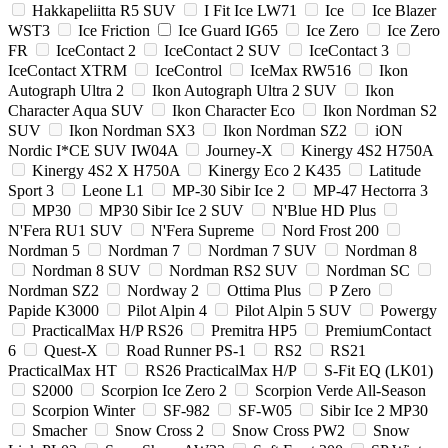
Hakkapeliitta R5 SUV
I Fit Ice LW71
Ice
Ice Blazer
WST3
Ice Friction
Ice Guard IG65
Ice Zero
Ice Zero
FR
IceContact 2
IceContact 2 SUV
IceContact 3
IceContact XTRM
IceControl
IceMax RW516
Ikon
Autograph Ultra 2
Ikon Autograph Ultra 2 SUV
Ikon
Character Aqua SUV
Ikon Character Eco
Ikon Nordman S2
SUV
Ikon Nordman SX3
Ikon Nordman SZ2
iON
Nordic I*CE SUV IW04A
Journey-X
Kinergy 4S2 H750A
Kinergy 4S2 X H750A
Kinergy Eco 2 K435
Latitude
Sport 3
Leone L1
MP-30 Sibir Ice 2
MP-47 Hectorra 3
MP30
MP30 Sibir Ice 2 SUV
N'Blue HD Plus
N'Fera RU1 SUV
N'Fera Supreme
Nord Frost 200
Nordman 5
Nordman 7
Nordman 7 SUV
Nordman 8
Nordman 8 SUV
Nordman RS2 SUV
Nordman SC
Nordman SZ2
Nordway 2
Ottima Plus
P Zero
Papide K3000
Pilot Alpin 4
Pilot Alpin 5 SUV
Powergy
PracticalMax H/P RS26
Premitra HP5
PremiumContact
6
Quest-X
Road Runner PS-1
RS2
RS21
PracticalMax HT
RS26 PracticalMax H/P
S-Fit EQ (LK01)
S2000
Scorpion Ice Zero 2
Scorpion Verde All-Season
Scorpion Winter
SF-982
SF-W05
Sibir Ice 2 MP30
Smacher
Snow Cross 2
Snow Cross PW2
Snow