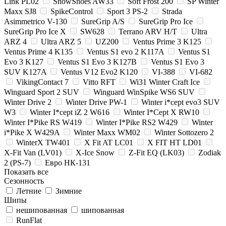
Link PL02
SnowShoes AW33
Soft Frost 200
SP Winter
Maxx SJ8
SpikeControl
Sport 3 PS-2
Strada
Asimmetrico V-130
SureGrip A/S
SureGrip Pro Ice
SureGrip Pro Ice X
SW628
Terrano ARV H/T
Ultra
ARZ 4
Ultra ARZ 5
UZ200
Ventus Prime 3 K125
Ventus Prime 4 K135
Ventus S1 evo 2 K117A
Ventus S1
Evo 3 K127
Ventus S1 Evo 3 K127B
Ventus S1 Evo 3
SUV K127A
Ventus V12 Evo2 K120
VI-388
VI-682
VikingContact 7
Vitto RFT
Wi31 Winter Craft Ice
Winguard Sport 2 SUV
Winguard WinSpike WS6 SUV
Winter Drive 2
Winter Drive PW-1
Winter i*cept evo3 SUV
W3
Winter I*cept iZ 2 W616
Winter I*Cept X RW10
Winter I*Pike RS W419
Winter I*Pike RS2 W429
Winter
i*Pike X W429A
Winter Maxx WM02
Winter Sottozero 2
WinterX TW401
X Fit AT LC01
X FIT HT LD01
X-Fit Van (LV01)
X-Ice Snow
Z-Fit EQ (LK03)
Zodiak
2 (PS-7)
Евро НК-131
Показать все
Сезонность
Летние
Зимние
Шипы
нешипованная
шипованная
RunFlat