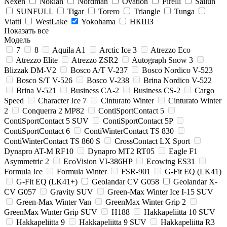
Nexen
Nokian
Nordman
Ovation
Pirelli
Sailun
SUNFULL
Tigar
Torero
Triangle
Tunga
Viatti
WestLake
Yokohama
НКШЗ
Показать все
Модель
7
8
Aquila A1
Arctic Ice 3
Atrezzo Eco
Atrezzo Elite
Atrezzo ZSR2
Autograph Snow 3
Blizzak DM-V2
Bosco A/T V-237
Bosco Nordico V-523
Bosco S/T V-526
Bosco V-238
Brina Nordico V-522
Brina V-521
Business CA-2
Business CS-2
Cargo
Speed
Character Ice 7
Cinturato Winter
Cinturato Winter
2
Conquerra 2 MP82
ContiSportContact 5
ContiSportContact 5 SUV
ContiSportContact 5P
ContiSportContact 6
ContiWinterContact TS 830
ContiWinterContact TS 860 S
CrossContact LX Sport
Dynapro AT-M RF10
Dynapro MT2 RT05
Eagle F1
Asymmetric 2
EcoVision VI-386HP
Ecowing ES31
Formula Ice
Formula Winter
FSR-901
G-Fit EQ (LK41)
G-Fit EQ (LK41+)
Geolandar CV G058
Geolandar X-
CV G057
Gravity SUV
Green-Max Winter Ice I-15 SUV
Green-Max Winter Van
GreenMax Winter Grip 2
GreenMax Winter Grip SUV
H188
Hakkapeliitta 10 SUV
Hakkapeliitta 9
Hakkapeliitta 9 SUV
Hakkapeliitta R3