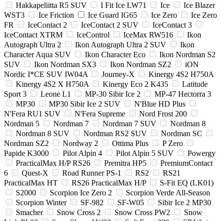
Hakkapeliitta R5 SUV
I Fit Ice LW71
Ice
Ice Blazer
WST3
Ice Friction
Ice Guard IG65
Ice Zero
Ice Zero
FR
IceContact 2
IceContact 2 SUV
IceContact 3
IceContact XTRM
IceControl
IceMax RW516
Ikon
Autograph Ultra 2
Ikon Autograph Ultra 2 SUV
Ikon
Character Aqua SUV
Ikon Character Eco
Ikon Nordman S2
SUV
Ikon Nordman SX3
Ikon Nordman SZ2
iON
Nordic I*CE SUV IW04A
Journey-X
Kinergy 4S2 H750A
Kinergy 4S2 X H750A
Kinergy Eco 2 K435
Latitude
Sport 3
Leone L1
MP-30 Sibir Ice 2
MP-47 Hectorra 3
MP30
MP30 Sibir Ice 2 SUV
N'Blue HD Plus
N'Fera RU1 SUV
N'Fera Supreme
Nord Frost 200
Nordman 5
Nordman 7
Nordman 7 SUV
Nordman 8
Nordman 8 SUV
Nordman RS2 SUV
Nordman SC
Nordman SZ2
Nordway 2
Ottima Plus
P Zero
Papide K3000
Pilot Alpin 4
Pilot Alpin 5 SUV
Powergy
PracticalMax H/P RS26
Premitra HP5
PremiumContact
6
Quest-X
Road Runner PS-1
RS2
RS21
PracticalMax HT
RS26 PracticalMax H/P
S-Fit EQ (LK01)
S2000
Scorpion Ice Zero 2
Scorpion Verde All-Season
Scorpion Winter
SF-982
SF-W05
Sibir Ice 2 MP30
Smacher
Snow Cross 2
Snow Cross PW2
Snow