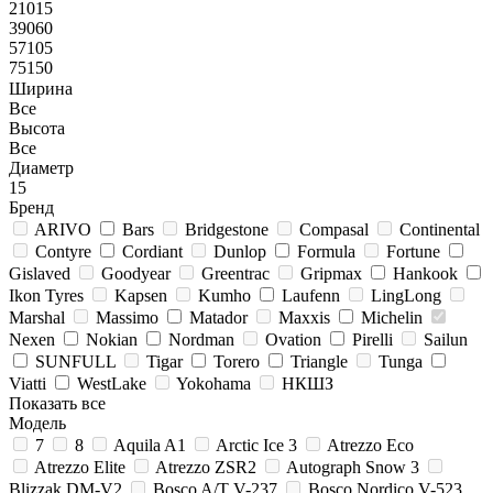
21015
39060
57105
75150
Ширина
Все
Высота
Все
Диаметр
15
Бренд
ARIVO
Bars
Bridgestone
Compasal
Continental
Contyre
Cordiant
Dunlop
Formula
Fortune
Gislaved
Goodyear
Greentrac
Gripmax
Hankook
Ikon Tyres
Kapsen
Kumho
Laufenn
LingLong
Marshal
Massimo
Matador
Maxxis
Michelin
Nexen
Nokian
Nordman
Ovation
Pirelli
Sailun
SUNFULL
Tigar
Torero
Triangle
Tunga
Viatti
WestLake
Yokohama
НКШЗ
Показать все
Модель
7
8
Aquila A1
Arctic Ice 3
Atrezzo Eco
Atrezzo Elite
Atrezzo ZSR2
Autograph Snow 3
Blizzak DM-V2
Bosco A/T V-237
Bosco Nordico V-523