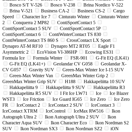
Bosco S/T V-526
Bosco V-238
Brina Nordico V-522
Brina V-521
Business CA-2
Business CS-2
Cargo
Speed
Character Ice 7
Cinturato Winter
Cinturato Winter
2
Conquerra 2 MP82
ContiSportContact 5
ContiSportContact 5 SUV
ContiSportContact 5P
ContiSportContact 6
ContiWinterContact TS 830
ContiWinterContact TS 860 S
CrossContact LX Sport
Dynapro AT-M RF10
Dynapro MT2 RT05
Eagle F1
Asymmetric 2
EcoVision VI-386HP
Ecowing ES31
Formula Ice
Formula Winter
FSR-901
G-Fit EQ (LK41)
G-Fit EQ (LK41+)
Geolandar CV G058
Geolandar X-
CV G057
Gravity SUV
Green-Max Winter Ice I-15 SUV
Green-Max Winter Van
GreenMax Winter Grip 2
GreenMax Winter Grip SUV
H188
Hakkapeliitta 10 SUV
Hakkapeliitta 9
Hakkapeliitta 9 SUV
Hakkapeliitta R3
Hakkapeliitta R5 SUV
I Fit Ice LW71
Ice
Ice Blazer
WST3
Ice Friction
Ice Guard IG65
Ice Zero
Ice Zero
FR
IceContact 2
IceContact 2 SUV
IceContact 3
IceContact XTRM
IceControl
IceMax RW516
Ikon
Autograph Ultra 2
Ikon Autograph Ultra 2 SUV
Ikon
Character Aqua SUV
Ikon Character Eco
Ikon Nordman S2
SUV
Ikon Nordman SX3
Ikon Nordman SZ2
iON