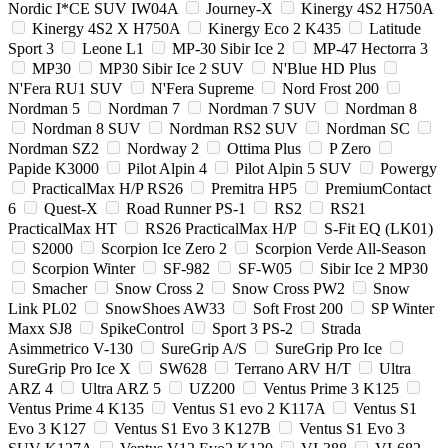
Nordic I*CE SUV IW04A
Journey-X
Kinergy 4S2 H750A
Kinergy 4S2 X H750A
Kinergy Eco 2 K435
Latitude
Sport 3
Leone L1
MP-30 Sibir Ice 2
MP-47 Hectorra 3
MP30
MP30 Sibir Ice 2 SUV
N'Blue HD Plus
N'Fera RU1 SUV
N'Fera Supreme
Nord Frost 200
Nordman 5
Nordman 7
Nordman 7 SUV
Nordman 8
Nordman 8 SUV
Nordman RS2 SUV
Nordman SC
Nordman SZ2
Nordway 2
Ottima Plus
P Zero
Papide K3000
Pilot Alpin 4
Pilot Alpin 5 SUV
Powergy
PracticalMax H/P RS26
Premitra HP5
PremiumContact
6
Quest-X
Road Runner PS-1
RS2
RS21
PracticalMax HT
RS26 PracticalMax H/P
S-Fit EQ (LK01)
S2000
Scorpion Ice Zero 2
Scorpion Verde All-Season
Scorpion Winter
SF-982
SF-W05
Sibir Ice 2 MP30
Smacher
Snow Cross 2
Snow Cross PW2
Snow
Link PL02
SnowShoes AW33
Soft Frost 200
SP Winter
Maxx SJ8
SpikeControl
Sport 3 PS-2
Strada
Asimmetrico V-130
SureGrip A/S
SureGrip Pro Ice
SureGrip Pro Ice X
SW628
Terrano ARV H/T
Ultra
ARZ 4
Ultra ARZ 5
UZ200
Ventus Prime 3 K125
Ventus Prime 4 K135
Ventus S1 evo 2 K117A
Ventus S1
Evo 3 K127
Ventus S1 Evo 3 K127B
Ventus S1 Evo 3