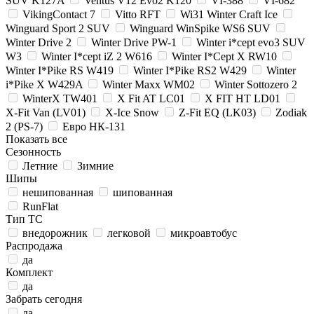
SUV K127A
Ventus V12 Evo2 K120
VI-388
VI-682
VikingContact 7
Vitto RFT
Wi31 Winter Craft Ice
Winguard Sport 2 SUV
Winguard WinSpike WS6 SUV
Winter Drive 2
Winter Drive PW-1
Winter i*cept evo3 SUV
W3
Winter I*cept iZ 2 W616
Winter I*Cept X RW10
Winter I*Pike RS W419
Winter I*Pike RS2 W429
Winter
i*Pike X W429A
Winter Maxx WM02
Winter Sottozero 2
WinterX TW401
X Fit AT LC01
X FIT HT LD01
X-Fit Van (LV01)
X-Ice Snow
Z-Fit EQ (LK03)
Zodiak
2 (PS-7)
Евро НК-131
Показать все
Сезонность
Летние
Зимние
Шипы
нешипованная
шипованная
RunFlat
Тип ТС
внедорожник
легковой
микроавтобус
Распродажа
да
Комплект
да
Забрать сегодня
да