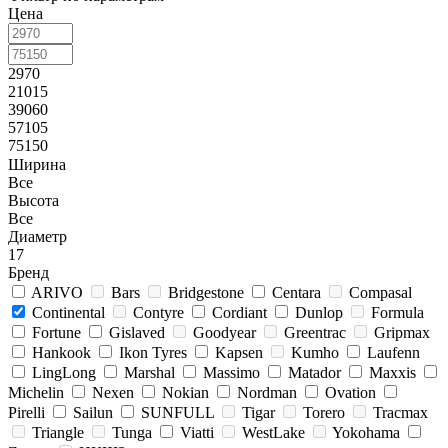
Цена
2970
21015
39060
57105
75150
Ширина
Все
Высота
Все
Диаметр
17
Бренд
ARIVO
Bars
Bridgestone
Centara
Compasal
Continental
Contyre
Cordiant
Dunlop
Formula
Fortune
Gislaved
Goodyear
Greentrac
Gripmax
Hankook
Ikon Tyres
Kapsen
Kumho
Laufenn
LingLong
Marshal
Massimo
Matador
Maxxis
Michelin
Nexen
Nokian
Nordman
Ovation
Pirelli
Sailun
SUNFULL
Tigar
Torero
Tracmax
Triangle
Tunga
Viatti
WestLake
Yokohama