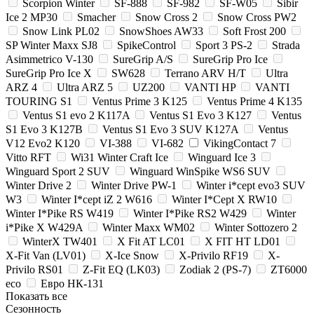
Scorpion Winter
SF-888
SF-982
SF-W05
Sibir
Ice 2 MP30
Smacher
Snow Cross 2
Snow Cross PW2
Snow Link PL02
SnowShoes AW33
Soft Frost 200
SP Winter Maxx SJ8
SpikeControl
Sport 3 PS-2
Strada
Asimmetrico V-130
SureGrip A/S
SureGrip Pro Ice
SureGrip Pro Ice X
SW628
Terrano ARV H/T
Ultra
ARZ 4
Ultra ARZ 5
UZ200
VANTI HP
VANTI
TOURING S1
Ventus Prime 3 K125
Ventus Prime 4 K135
Ventus S1 evo 2 K117A
Ventus S1 Evo 3 K127
Ventus
S1 Evo 3 K127B
Ventus S1 Evo 3 SUV K127A
Ventus
V12 Evo2 K120
VI-388
VI-682
VikingContact 7
Vitto RFT
Wi31 Winter Craft Ice
Winguard Ice 3
Winguard Sport 2 SUV
Winguard WinSpike WS6 SUV
Winter Drive 2
Winter Drive PW-1
Winter i*cept evo3 SUV
W3
Winter I*cept iZ 2 W616
Winter I*Cept X RW10
Winter I*Pike RS W419
Winter I*Pike RS2 W429
Winter
i*Pike X W429A
Winter Maxx WM02
Winter Sottozero 2
WinterX TW401
X Fit AT LC01
X FIT HT LD01
X-Fit Van (LV01)
X-Ice Snow
X-Privilo RF19
X-
Privilo RS01
Z-Fit EQ (LK03)
Zodiak 2 (PS-7)
ZT6000
eco
Евро НК-131
Показать все
Сезонность