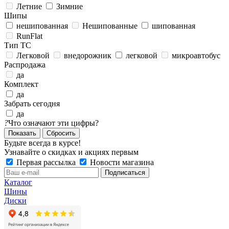
Летние
Зимние
Шипы
нешипованная
Нешипованные
шипованная
RunFlat
Тип ТС
Легковой
внедорожник
легковой
микроавтобус
Распродажа
да
Комплект
да
Забрать сегодня
да
?
Что означают эти цифры?
Сбросить
Будьте всегда в курсе!
Узнавайте о скидках и акциях первым
Первая рассылка
Новости магазина
Каталог
Шины
Диски