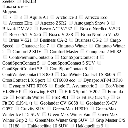
Zeetex
НКШЗ
Показать все
Модель
7
8
Aquila A1
Arctic Ice 3
Atrezzo Eco
Atrezzo Elite
Atrezzo ZSR2
Autograph Snow 3
Blizzak DM-V2
Bosco A/T V-237
Bosco Nordico V-523
Bosco S/T V-526
Bosco V-238
Brina Nordico V-522
Brina V-521
Business CA-2
Business CS-2
Cargo
Speed
Character Ice 7
Cinturato Winter
Cinturato Winter
2
Comfort 2 SUV
Comfort Master
Conquerra 2 MP82
ContiPremiumContact 6
ContiSportContact 3
ContiSportContact 5
ContiSportContact 5 SUV
ContiSportContact 5P
ContiSportContact 6
ContiWinterContact TS 830
ContiWinterContact TS 860 S
CrossContact LX Sport
CT6000 eco
Dynapro AT-M RF10
Dynapro MT2 RT05
Eagle F1 Asymmetric 2
EcoVision
VI-386HP
Ecowing ES31
EffeXSport TH202
Formula
Ice
Formula Winter
FSR-901
G-Fit EQ (LK41)
G-
Fit EQ (LK41+)
Geolandar CV G058
Geolandar X-CV
G057
Gravity SUV
Green-Max HP010
Green-Max
Winter Ice I-15 SUV
Green-Max Winter Van
GreenMax
Winter Grip 2
GreenMax Winter Grip SUV
Grip Master C/S
H188
Hakkapeliitta 10 SUV
Hakkapeliitta 9