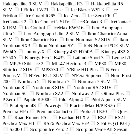
Hakkapeliitta 9 SUV
Hakkapeliitta R3
Hakkapeliitta R5
SUV
I Fit Ice LW71
Ice
Ice Blazer WST3
Ice
Friction
Ice Guard IG65
Ice Zero
Ice Zero FR
IceContact 2
IceContact 2 SUV
IceContact 3
IceContact
XTRM
IceControl
IceMax RW516
Ikon Autograph
Ultra 2
Ikon Autograph Ultra 2 SUV
Ikon Character Aqua
SUV
Ikon Character Eco
Ikon Nordman S2 SUV
Ikon
Nordman SX3
Ikon Nordman SZ2
iON Nordic I*CE SUV
IW04A
Journey-X
Kinergy 4S2 H750A
Kinergy 4S2 X
H750A
Kinergy Eco 2 K435
Latitude Sport 3
Leone L1
MP-30 Sibir Ice 2
MP-47 Hectorra 3
MP30
MP30
Sibir Ice 2 SUV
MPS530
N'Blue HD Plus
N'Fera
Primus V
N'Fera RU1 SUV
N'Fera Supreme
Nord Frost
200
Nordman 5
Nordman 7
Nordman 7 SUV
Nordman 8
Nordman 8 SUV
Nordman RS2 SUV
Nordman SC
Nordman SZ2
Nordway 2
Ottima Plus
P Zero
Papide K3000
Pilot Alpin 4
Pilot Alpin 5 SUV
Pilot Sport 4S
Powergy
PracticalMax H/P RS26
Premitra HP5
PremiumContact 6
Protract TE301
Quest-
X
Road Runner PS-1
Roadian HTX 2
RS2
RS21
PracticalMax HT
RS26 PracticalMax H/P
S-Fit EQ (LK01)
S2000
Scorpion Ice Zero 2
Scorpion Verde All-Season