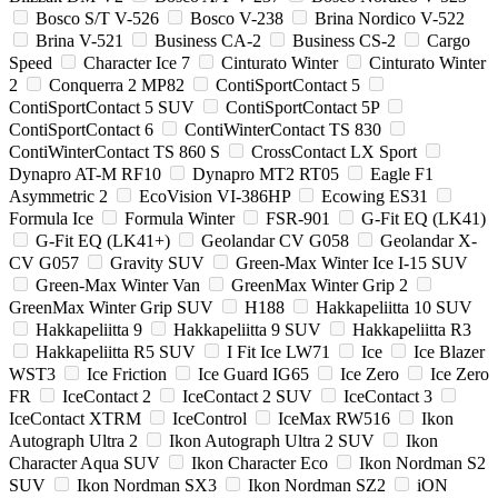
Bosco S/T V-526
Bosco V-238
Brina Nordico V-522
Brina V-521
Business CA-2
Business CS-2
Cargo
Speed
Character Ice 7
Cinturato Winter
Cinturato Winter
2
Conquerra 2 MP82
ContiSportContact 5
ContiSportContact 5 SUV
ContiSportContact 5P
ContiSportContact 6
ContiWinterContact TS 830
ContiWinterContact TS 860 S
CrossContact LX Sport
Dynapro AT-M RF10
Dynapro MT2 RT05
Eagle F1
Asymmetric 2
EcoVision VI-386HP
Ecowing ES31
Formula Ice
Formula Winter
FSR-901
G-Fit EQ (LK41)
G-Fit EQ (LK41+)
Geolandar CV G058
Geolandar X-
CV G057
Gravity SUV
Green-Max Winter Ice I-15 SUV
Green-Max Winter Van
GreenMax Winter Grip 2
GreenMax Winter Grip SUV
H188
Hakkapeliitta 10 SUV
Hakkapeliitta 9
Hakkapeliitta 9 SUV
Hakkapeliitta R3
Hakkapeliitta R5 SUV
I Fit Ice LW71
Ice
Ice Blazer
WST3
Ice Friction
Ice Guard IG65
Ice Zero
Ice Zero
FR
IceContact 2
IceContact 2 SUV
IceContact 3
IceContact XTRM
IceControl
IceMax RW516
Ikon
Autograph Ultra 2
Ikon Autograph Ultra 2 SUV
Ikon
Character Aqua SUV
Ikon Character Eco
Ikon Nordman S2
SUV
Ikon Nordman SX3
Ikon Nordman SZ2
iON