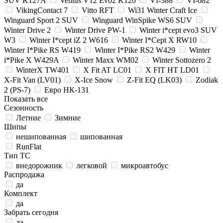
SUV K127A
Ventus V12 Evo2 K120
VI-388
VI-682
VikingContact 7
Vitto RFT
Wi31 Winter Craft Ice
Winguard Sport 2 SUV
Winguard WinSpike WS6 SUV
Winter Drive 2
Winter Drive PW-1
Winter i*cept evo3 SUV
W3
Winter I*cept iZ 2 W616
Winter I*Cept X RW10
Winter I*Pike RS W419
Winter I*Pike RS2 W429
Winter
i*Pike X W429A
Winter Maxx WM02
Winter Sottozero 2
WinterX TW401
X Fit AT LC01
X FIT HT LD01
X-Fit Van (LV01)
X-Ice Snow
Z-Fit EQ (LK03)
Zodiak
2 (PS-7)
Евро НК-131
Показать все
Сезонность
Летние
Зимние
Шипы
нешипованная
шипованная
RunFlat
Тип ТС
внедорожник
легковой
микроавтобус
Распродажа
да
Комплект
да
Забрать сегодня
да