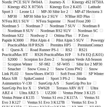
Nordic I*CE SUV IW04A
Journey-X
Kinergy 4S2 H750A
Kinergy 4S2 X H750A
Kinergy Eco 2 K435
Latitude
Sport 3
Leone L1
MP-30 Sibir Ice 2
MP-47 Hectorra 3
MP30
MP30 Sibir Ice 2 SUV
N'Blue HD Plus
N'Fera RU1 SUV
N'Fera Supreme
Nord Frost 200
Nordman 5
Nordman 7
Nordman 7 SUV
Nordman 8
Nordman 8 SUV
Nordman RS2 SUV
Nordman SC
Nordman SZ2
Nordway 2
Ottima Plus
P Zero
Papide K3000
Pilot Alpin 4
Pilot Alpin 5 SUV
Powergy
PracticalMax H/P RS26
Premitra HP5
PremiumContact
6
Quest-X
Road Runner PS-1
RS2
RS21
PracticalMax HT
RS26 PracticalMax H/P
S-Fit EQ (LK01)
S2000
Scorpion Ice Zero 2
Scorpion Verde All-Season
Scorpion Winter
SF-982
SF-W05
Sibir Ice 2 MP30
Smacher
Snow Cross 2
Snow Cross PW2
Snow
Link PL02
SnowShoes AW33
Soft Frost 200
SP Winter
Maxx SJ8
SpikeControl
Sport 3 PS-2
Strada
Asimmetrico V-130
SureGrip A/S
SureGrip Pro Ice
SureGrip Pro Ice X
SW628
Terrano ARV H/T
Ultra
ARZ 4
Ultra ARZ 5
UZ200
Ventus Prime 3 K125
Ventus Prime 4 K135
Ventus S1 evo 2 K117A
Ventus S1
Evo 3 K127
Ventus S1 Evo 3 K127B
Ventus S1 Evo 3