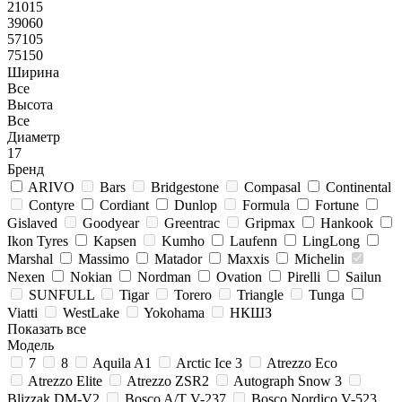
21015
39060
57105
75150
Ширина
Все
Высота
Все
Диаметр
17
Бренд
ARIVO
Bars
Bridgestone
Compasal
Continental
Contyre
Cordiant
Dunlop
Formula
Fortune
Gislaved
Goodyear
Greentrac
Gripmax
Hankook
Ikon Tyres
Kapsen
Kumho
Laufenn
LingLong
Marshal
Massimo
Matador
Maxxis
Michelin
Nexen
Nokian
Nordman
Ovation
Pirelli
Sailun
SUNFULL
Tigar
Torero
Triangle
Tunga
Viatti
WestLake
Yokohama
НКШЗ
Показать все
Модель
7
8
Aquila A1
Arctic Ice 3
Atrezzo Eco
Atrezzo Elite
Atrezzo ZSR2
Autograph Snow 3
Blizzak DM-V2
Bosco A/T V-237
Bosco Nordico V-523