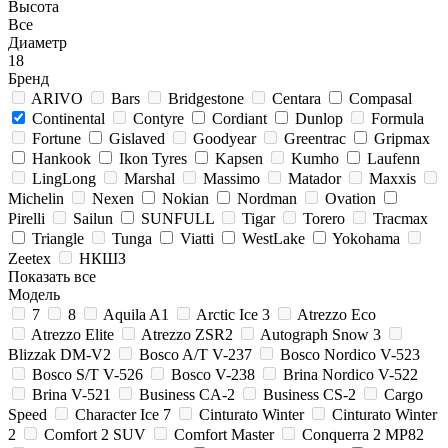
Высота
Все
Диаметр
18
Бренд
ARIVO
Bars
Bridgestone
Centara
Compasal
Continental
Contyre
Cordiant
Dunlop
Formula
Fortune
Gislaved
Goodyear
Greentrac
Gripmax
Hankook
Ikon Tyres
Kapsen
Kumho
Laufenn
LingLong
Marshal
Massimo
Matador
Maxxis
Michelin
Nexen
Nokian
Nordman
Ovation
Pirelli
Sailun
SUNFULL
Tigar
Torero
Tracmax
Triangle
Tunga
Viatti
WestLake
Yokohama
Zeetex
НКШЗ
Показать все
Модель
7
8
Aquila A1
Arctic Ice 3
Atrezzo Eco
Atrezzo Elite
Atrezzo ZSR2
Autograph Snow 3
Blizzak DM-V2
Bosco A/T V-237
Bosco Nordico V-523
Bosco S/T V-526
Bosco V-238
Brina Nordico V-522
Brina V-521
Business CA-2
Business CS-2
Cargo
Speed
Character Ice 7
Cinturato Winter
Cinturato Winter
2
Comfort 2 SUV
Comfort Master
Conquerra 2 MP82