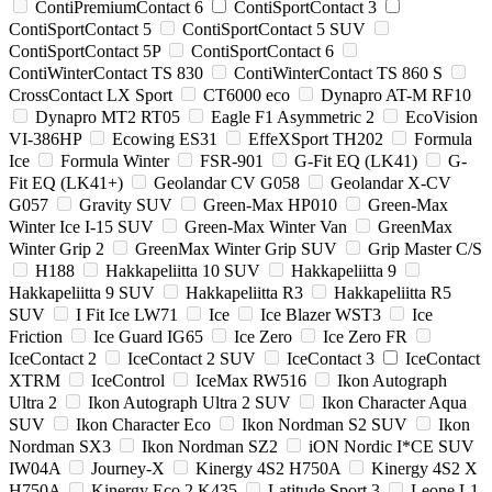
ContiPremiumContact 6
ContiSportContact 3
ContiSportContact 5
ContiSportContact 5 SUV
ContiSportContact 5P
ContiSportContact 6
ContiWinterContact TS 830
ContiWinterContact TS 860 S
CrossContact LX Sport
CT6000 eco
Dynapro AT-M RF10
Dynapro MT2 RT05
Eagle F1 Asymmetric 2
EcoVision
VI-386HP
Ecowing ES31
EffeXSport TH202
Formula
Ice
Formula Winter
FSR-901
G-Fit EQ (LK41)
G-
Fit EQ (LK41+)
Geolandar CV G058
Geolandar X-CV
G057
Gravity SUV
Green-Max HP010
Green-Max
Winter Ice I-15 SUV
Green-Max Winter Van
GreenMax
Winter Grip 2
GreenMax Winter Grip SUV
Grip Master C/S
H188
Hakkapeliitta 10 SUV
Hakkapeliitta 9
Hakkapeliitta 9 SUV
Hakkapeliitta R3
Hakkapeliitta R5
SUV
I Fit Ice LW71
Ice
Ice Blazer WST3
Ice
Friction
Ice Guard IG65
Ice Zero
Ice Zero FR
IceContact 2
IceContact 2 SUV
IceContact 3
IceContact
XTRM
IceControl
IceMax RW516
Ikon Autograph
Ultra 2
Ikon Autograph Ultra 2 SUV
Ikon Character Aqua
SUV
Ikon Character Eco
Ikon Nordman S2 SUV
Ikon
Nordman SX3
Ikon Nordman SZ2
iON Nordic I*CE SUV
IW04A
Journey-X
Kinergy 4S2 H750A
Kinergy 4S2 X
H750A
Kinergy Eco 2 K435
Latitude Sport 3
Leone L1