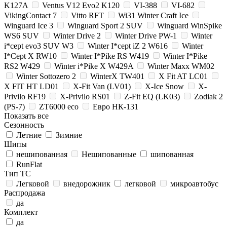
K127A
Ventus V12 Evo2 K120
VI-388
VI-682
VikingContact 7
Vitto RFT
Wi31 Winter Craft Ice
Winguard Ice 3
Winguard Sport 2 SUV
Winguard WinSpike
WS6 SUV
Winter Drive 2
Winter Drive PW-1
Winter
i*cept evo3 SUV W3
Winter I*cept iZ 2 W616
Winter
I*Cept X RW10
Winter I*Pike RS W419
Winter I*Pike
RS2 W429
Winter i*Pike X W429A
Winter Maxx WM02
Winter Sottozero 2
WinterX TW401
X Fit AT LC01
X FIT HT LD01
X-Fit Van (LV01)
X-Ice Snow
X-
Privilo RF19
X-Privilo RS01
Z-Fit EQ (LK03)
Zodiak 2
(PS-7)
ZT6000 eco
Евро НК-131
Показать все
Сезонность
Летние
Зимние
Шипы
нешипованная
Нешипованные
шипованная
RunFlat
Тип ТС
Легковой
внедорожник
легковой
микроавтобус
Распродажа
да
Комплект
да