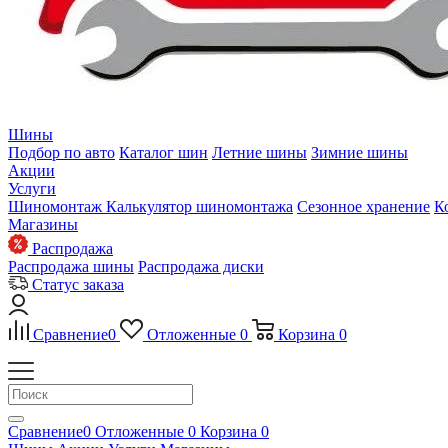
Шины
Подбор по авто
Каталог шин
Летние шины
Зимние шины
Акции
Услуги
Шиномонтаж
Калькулятор шиномонтажа
Сезонное хранение
К
Магазины
Распродажа
Распродажа шины
Распродажа диски
Статус заказа
Сравнение
0
Отложенные
0
Корзина
0
Сравнение
0
Отложенные
0
Корзина
0