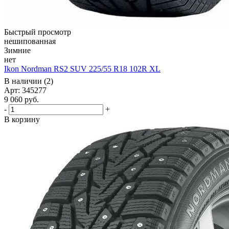
Быстрый просмотр
нешипованная
Зимние
нет
Ikon Nordman RS2 SUV 225/55 R18 102R XL
В наличии (2)
Арт: 345277
9 060
руб.
-
+
В корзину