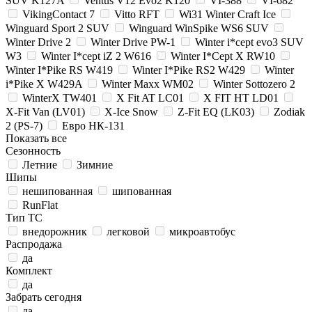
SUV K127A
Ventus V12 Evo2 K120
VI-388
VI-682
VikingContact 7
Vitto RFT
Wi31 Winter Craft Ice
Winguard Sport 2 SUV
Winguard WinSpike WS6 SUV
Winter Drive 2
Winter Drive PW-1
Winter i*cept evo3 SUV
W3
Winter I*cept iZ 2 W616
Winter I*Cept X RW10
Winter I*Pike RS W419
Winter I*Pike RS2 W429
Winter
i*Pike X W429A
Winter Maxx WM02
Winter Sottozero 2
WinterX TW401
X Fit AT LC01
X FIT HT LD01
X-Fit Van (LV01)
X-Ice Snow
Z-Fit EQ (LK03)
Zodiak
2 (PS-7)
Евро НК-131
Показать все
Сезонность
Летние
Зимние
Шипы
нешипованная
шипованная
RunFlat
Тип ТС
внедорожник
легковой
микроавтобус
Распродажа
да
Комплект
да
Забрать сегодня
да