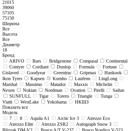
21015
39060
57105
75150
Ширина
Все
Высота
Все
Диаметр
18
Бренд
ARIVO
Bars
Bridgestone
Compasal
Continental
Contyre
Cordiant
Dunlop
Formula
Fortune
Gislaved
Goodyear
Greentrac
Gripmax
Hankook
Ikon Tyres
Kapsen
Kumho
Laufenn
LingLong
Marshal
Massimo
Matador
Maxxis
Michelin
Nexen
Nokian
Nordman
Ovation
Pirelli
Sailun
SUNFULL
Tigar
Torero
Triangle
Tunga
Viatti
WestLake
Yokohama
НКШЗ
Показать все
Модель
7
8
Aquila A1
Arctic Ice 3
Atrezzo Eco
Atrezzo Elite
Atrezzo ZSR2
Autograph Snow 3
Blizzak DM-V2
Bosco A/T V-237
Bosco Nordico V-523