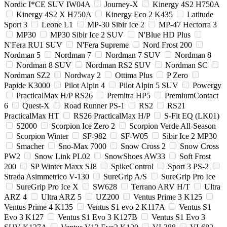
Nordic I*CE SUV IW04A
Journey-X
Kinergy 4S2 H750A
Kinergy 4S2 X H750A
Kinergy Eco 2 K435
Latitude
Sport 3
Leone L1
MP-30 Sibir Ice 2
MP-47 Hectorra 3
MP30
MP30 Sibir Ice 2 SUV
N'Blue HD Plus
N'Fera RU1 SUV
N'Fera Supreme
Nord Frost 200
Nordman 5
Nordman 7
Nordman 7 SUV
Nordman 8
Nordman 8 SUV
Nordman RS2 SUV
Nordman SC
Nordman SZ2
Nordway 2
Ottima Plus
P Zero
Papide K3000
Pilot Alpin 4
Pilot Alpin 5 SUV
Powergy
PracticalMax H/P RS26
Premitra HP5
PremiumContact
6
Quest-X
Road Runner PS-1
RS2
RS21
PracticalMax HT
RS26 PracticalMax H/P
S-Fit EQ (LK01)
S2000
Scorpion Ice Zero 2
Scorpion Verde All-Season
Scorpion Winter
SF-982
SF-W05
Sibir Ice 2 MP30
Smacher
Sno-Max 7000
Snow Cross 2
Snow Cross
PW2
Snow Link PL02
SnowShoes AW33
Soft Frost
200
SP Winter Maxx SJ8
SpikeControl
Sport 3 PS-2
Strada Asimmetrico V-130
SureGrip A/S
SureGrip Pro Ice
SureGrip Pro Ice X
SW628
Terrano ARV H/T
Ultra
ARZ 4
Ultra ARZ 5
UZ200
Ventus Prime 3 K125
Ventus Prime 4 K135
Ventus S1 evo 2 K117A
Ventus S1
Evo 3 K127
Ventus S1 Evo 3 K127B
Ventus S1 Evo 3