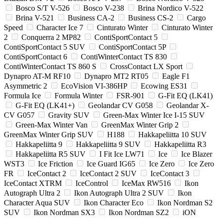
Bosco S/T V-526
Bosco V-238
Brina Nordico V-522
Brina V-521
Business CA-2
Business CS-2
Cargo
Speed
Character Ice 7
Cinturato Winter
Cinturato Winter
2
Conquerra 2 MP82
ContiSportContact 5
ContiSportContact 5 SUV
ContiSportContact 5P
ContiSportContact 6
ContiWinterContact TS 830
ContiWinterContact TS 860 S
CrossContact LX Sport
Dynapro AT-M RF10
Dynapro MT2 RT05
Eagle F1
Asymmetric 2
EcoVision VI-386HP
Ecowing ES31
Formula Ice
Formula Winter
FSR-901
G-Fit EQ (LK41)
G-Fit EQ (LK41+)
Geolandar CV G058
Geolandar X-
CV G057
Gravity SUV
Green-Max Winter Ice I-15 SUV
Green-Max Winter Van
GreenMax Winter Grip 2
GreenMax Winter Grip SUV
H188
Hakkapeliitta 10 SUV
Hakkapeliitta 9
Hakkapeliitta 9 SUV
Hakkapeliitta R3
Hakkapeliitta R5 SUV
I Fit Ice LW71
Ice
Ice Blazer
WST3
Ice Friction
Ice Guard IG65
Ice Zero
Ice Zero
FR
IceContact 2
IceContact 2 SUV
IceContact 3
IceContact XTRM
IceControl
IceMax RW516
Ikon
Autograph Ultra 2
Ikon Autograph Ultra 2 SUV
Ikon
Character Aqua SUV
Ikon Character Eco
Ikon Nordman S2
SUV
Ikon Nordman SX3
Ikon Nordman SZ2
iON