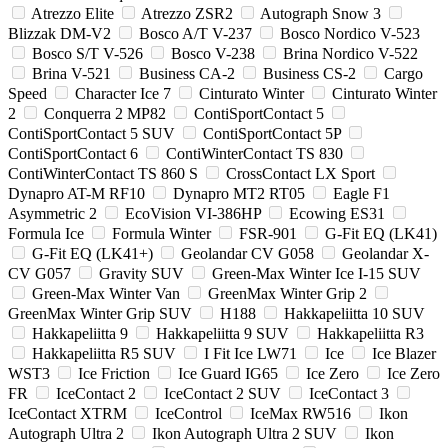
Atrezzo Elite
Atrezzo ZSR2
Autograph Snow 3
Blizzak DM-V2
Bosco A/T V-237
Bosco Nordico V-523
Bosco S/T V-526
Bosco V-238
Brina Nordico V-522
Brina V-521
Business CA-2
Business CS-2
Cargo
Speed
Character Ice 7
Cinturato Winter
Cinturato Winter
2
Conquerra 2 MP82
ContiSportContact 5
ContiSportContact 5 SUV
ContiSportContact 5P
ContiSportContact 6
ContiWinterContact TS 830
ContiWinterContact TS 860 S
CrossContact LX Sport
Dynapro AT-M RF10
Dynapro MT2 RT05
Eagle F1
Asymmetric 2
EcoVision VI-386HP
Ecowing ES31
Formula Ice
Formula Winter
FSR-901
G-Fit EQ (LK41)
G-Fit EQ (LK41+)
Geolandar CV G058
Geolandar X-
CV G057
Gravity SUV
Green-Max Winter Ice I-15 SUV
Green-Max Winter Van
GreenMax Winter Grip 2
GreenMax Winter Grip SUV
H188
Hakkapeliitta 10 SUV
Hakkapeliitta 9
Hakkapeliitta 9 SUV
Hakkapeliitta R3
Hakkapeliitta R5 SUV
I Fit Ice LW71
Ice
Ice Blazer
WST3
Ice Friction
Ice Guard IG65
Ice Zero
Ice Zero
FR
IceContact 2
IceContact 2 SUV
IceContact 3
IceContact XTRM
IceControl
IceMax RW516
Ikon
Autograph Ultra 2
Ikon Autograph Ultra 2 SUV
Ikon