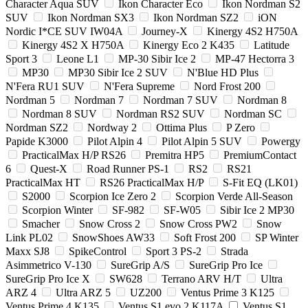
Character Aqua SUV
Ikon Character Eco
Ikon Nordman S2
SUV
Ikon Nordman SX3
Ikon Nordman SZ2
iON
Nordic I*CE SUV IW04A
Journey-X
Kinergy 4S2 H750A
Kinergy 4S2 X H750A
Kinergy Eco 2 K435
Latitude
Sport 3
Leone L1
MP-30 Sibir Ice 2
MP-47 Hectorra 3
MP30
MP30 Sibir Ice 2 SUV
N'Blue HD Plus
N'Fera RU1 SUV
N'Fera Supreme
Nord Frost 200
Nordman 5
Nordman 7
Nordman 7 SUV
Nordman 8
Nordman 8 SUV
Nordman RS2 SUV
Nordman SC
Nordman SZ2
Nordway 2
Ottima Plus
P Zero
Papide K3000
Pilot Alpin 4
Pilot Alpin 5 SUV
Powergy
PracticalMax H/P RS26
Premitra HP5
PremiumContact
6
Quest-X
Road Runner PS-1
RS2
RS21
PracticalMax HT
RS26 PracticalMax H/P
S-Fit EQ (LK01)
S2000
Scorpion Ice Zero 2
Scorpion Verde All-Season
Scorpion Winter
SF-982
SF-W05
Sibir Ice 2 MP30
Smacher
Snow Cross 2
Snow Cross PW2
Snow
Link PL02
SnowShoes AW33
Soft Frost 200
SP Winter
Maxx SJ8
SpikeControl
Sport 3 PS-2
Strada
Asimmetrico V-130
SureGrip A/S
SureGrip Pro Ice
SureGrip Pro Ice X
SW628
Terrano ARV H/T
Ultra
ARZ 4
Ultra ARZ 5
UZ200
Ventus Prime 3 K125
Ventus Prime 4 K135
Ventus S1 evo 2 K117A
Ventus S1