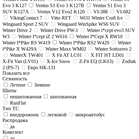
Evo 3 K127
Ventus S1 Evo 3 K127B
Ventus S1 Evo 3
SUV K127A
Ventus V12 Evo2 K120
VI-388
VI-682
VikingContact 7
Vitto RFT
Wi31 Winter Craft Ice
Winguard Sport 2 SUV
Winguard WinSpike WS6 SUV
Winter Drive 2
Winter Drive PW-1
Winter i*cept evo3 SUV
W3
Winter I*cept iZ 2 W616
Winter I*Cept X RW10
Winter I*Pike RS W419
Winter I*Pike RS2 W429
Winter
i*Pike X W429A
Winter Maxx WM02
Winter Sottozero 2
WinterX TW401
X Fit AT LC01
X FIT HT LD01
X-Fit Van (LV01)
X-Ice Snow
Z-Fit EQ (LK03)
Zodiak
2 (PS-7)
Евро НК-131
Показать все
Сезонность
Летние
Зимние
Шипы
нешипованная
шипованная
RunFlat
Тип ТС
внедорожник
легковой
микроавтобус
Распродажа
да
Комплект
да