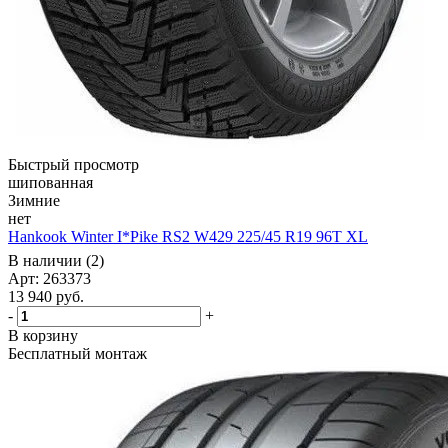
Быстрый просмотр
шипованная
Зимние
нет
Hankook Winter I*Pike RS2 W429 225/45 R19 96T XL
В наличии (2)
Арт: 263373
13 940
руб.
-
+
В корзину
Бесплатный монтаж