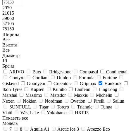
2970
21015
39060
57105
75150
Ширина
Все
Высота
Все
Диаметр
19
Бренд
ARIVO
Bars
Bridgestone
Compasal
Continental
Contyre
Cordiant
Dunlop
Formula
Fortune
Gislaved
Goodyear
Greentrac
Gripmax
Hankook
Ikon Tyres
Kapsen
Kumho
Laufenn
LingLong
Marshal
Massimo
Matador
Maxxis
Michelin
Nexen
Nokian
Nordman
Ovation
Pirelli
Sailun
SUNFULL
Tigar
Torero
Triangle
Tunga
Viatti
WestLake
Yokohama
НКШЗ
Показать все
Модель
7
8
Aquila A1
Arctic Ice 3
Atrezzo Eco