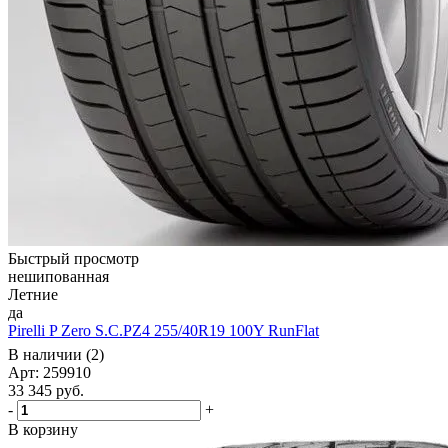
Быстрый просмотр
нешипованная
Летние
да
Pirelli P Zero S.C.PZ4 255/40R19 100Y RunFlat
В наличии (2)
Арт: 259910
33 345
руб.
-
+
В корзину