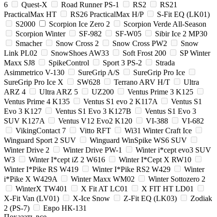
6
Quest-X
Road Runner PS-1
RS2
RS21
PracticalMax HT
RS26 PracticalMax H/P
S-Fit EQ (LK01)
S2000
Scorpion Ice Zero 2
Scorpion Verde All-Season
Scorpion Winter
SF-982
SF-W05
Sibir Ice 2 MP30
Smacher
Snow Cross 2
Snow Cross PW2
Snow
Link PL02
SnowShoes AW33
Soft Frost 200
SP Winter
Maxx SJ8
SpikeControl
Sport 3 PS-2
Strada
Asimmetrico V-130
SureGrip A/S
SureGrip Pro Ice
SureGrip Pro Ice X
SW628
Terrano ARV H/T
Ultra
ARZ 4
Ultra ARZ 5
UZ200
Ventus Prime 3 K125
Ventus Prime 4 K135
Ventus S1 evo 2 K117A
Ventus S1
Evo 3 K127
Ventus S1 Evo 3 K127B
Ventus S1 Evo 3
SUV K127A
Ventus V12 Evo2 K120
VI-388
VI-682
VikingContact 7
Vitto RFT
Wi31 Winter Craft Ice
Winguard Sport 2 SUV
Winguard WinSpike WS6 SUV
Winter Drive 2
Winter Drive PW-1
Winter i*cept evo3 SUV
W3
Winter I*cept iZ 2 W616
Winter I*Cept X RW10
Winter I*Pike RS W419
Winter I*Pike RS2 W429
Winter
i*Pike X W429A
Winter Maxx WM02
Winter Sottozero 2
WinterX TW401
X Fit AT LC01
X FIT HT LD01
X-Fit Van (LV01)
X-Ice Snow
Z-Fit EQ (LK03)
Zodiak
2 (PS-7)
Евро НК-131
Показать все