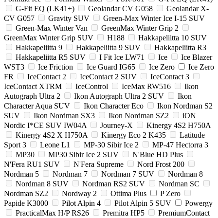
G-Fit EQ (LK41+)
Geolandar CV G058
Geolandar X-
CV G057
Gravity SUV
Green-Max Winter Ice I-15 SUV
Green-Max Winter Van
GreenMax Winter Grip 2
GreenMax Winter Grip SUV
H188
Hakkapeliitta 10 SUV
Hakkapeliitta 9
Hakkapeliitta 9 SUV
Hakkapeliitta R3
Hakkapeliitta R5 SUV
I Fit Ice LW71
Ice
Ice Blazer
WST3
Ice Friction
Ice Guard IG65
Ice Zero
Ice Zero
FR
IceContact 2
IceContact 2 SUV
IceContact 3
IceContact XTRM
IceControl
IceMax RW516
Ikon
Autograph Ultra 2
Ikon Autograph Ultra 2 SUV
Ikon
Character Aqua SUV
Ikon Character Eco
Ikon Nordman S2
SUV
Ikon Nordman SX3
Ikon Nordman SZ2
iON
Nordic I*CE SUV IW04A
Journey-X
Kinergy 4S2 H750A
Kinergy 4S2 X H750A
Kinergy Eco 2 K435
Latitude
Sport 3
Leone L1
MP-30 Sibir Ice 2
MP-47 Hectorra 3
MP30
MP30 Sibir Ice 2 SUV
N'Blue HD Plus
N'Fera RU1 SUV
N'Fera Supreme
Nord Frost 200
Nordman 5
Nordman 7
Nordman 7 SUV
Nordman 8
Nordman 8 SUV
Nordman RS2 SUV
Nordman SC
Nordman SZ2
Nordway 2
Ottima Plus
P Zero
Papide K3000
Pilot Alpin 4
Pilot Alpin 5 SUV
Powergy
PracticalMax H/P RS26
Premitra HP5
PremiumContact