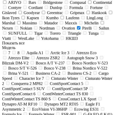
ARIVO
Bars
Bridgestone
Compasal
Continental
Contyre
Cordiant
Dunlop
Formula
Fortune
Gislaved
Goodyear
Greentrac
Gripmax
Hankook
Ikon Tyres
Kapsen
Kumho
Laufenn
LingLong
Marshal
Massimo
Matador
Maxxis
Michelin
Nexen
Nokian
Nordman
Ovation
Pirelli
Sailun
SUNFULL
Tigar
Torero
Triangle
Tunga
Viatti
WestLake
Yokohama
НКШЗ
Показать все
Модель
7
8
Aquila A1
Arctic Ice 3
Atrezzo Eco
Atrezzo Elite
Atrezzo ZSR2
Autograph Snow 3
Blizzak DM-V2
Bosco A/T V-237
Bosco Nordico V-523
Bosco S/T V-526
Bosco V-238
Brina Nordico V-522
Brina V-521
Business CA-2
Business CS-2
Cargo
Speed
Character Ice 7
Cinturato Winter
Cinturato Winter
2
Conquerra 2 MP82
ContiSportContact 5
ContiSportContact 5 SUV
ContiSportContact 5P
ContiSportContact 6
ContiWinterContact TS 830
ContiWinterContact TS 860 S
CrossContact LX Sport
Dynapro AT-M RF10
Dynapro MT2 RT05
Eagle F1
Asymmetric 2
EcoVision VI-386HP
Ecowing ES31
Formula Ice
Formula Winter
FSR-901
G-Fit EQ (LK41)