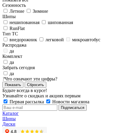
Сезонность
Летние
Зимние
Шипы
нешипованная
шипованная
RunFlat
Тип ТС
внедорожник
легковой
микроавтобус
Распродажа
да
Комплект
да
Забрать сегодня
да
?
Что означают эти цифры?
Сбросить
Будьте всегда в курсе!
Узнавайте о скидках и акциях первым
Первая рассылка
Новости магазина
Каталог
Шины
Диски