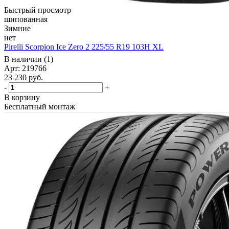
Быстрый просмотр
шипованная
Зимние
нет
Pirelli Scorpion Ice Zero 2 225/55 R19 103H XL
В наличии (1)
Арт: 219766
23 230
руб.
-
+
В корзину
Бесплатный монтаж