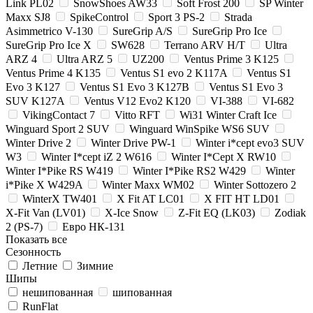
Link PL02
SnowShoes AW33
Soft Frost 200
SP Winter
Maxx SJ8
SpikeControl
Sport 3 PS-2
Strada
Asimmetrico V-130
SureGrip A/S
SureGrip Pro Ice
SureGrip Pro Ice X
SW628
Terrano ARV H/T
Ultra
ARZ 4
Ultra ARZ 5
UZ200
Ventus Prime 3 K125
Ventus Prime 4 K135
Ventus S1 evo 2 K117A
Ventus S1
Evo 3 K127
Ventus S1 Evo 3 K127B
Ventus S1 Evo 3
SUV K127A
Ventus V12 Evo2 K120
VI-388
VI-682
VikingContact 7
Vitto RFT
Wi31 Winter Craft Ice
Winguard Sport 2 SUV
Winguard WinSpike WS6 SUV
Winter Drive 2
Winter Drive PW-1
Winter i*cept evo3 SUV
W3
Winter I*cept iZ 2 W616
Winter I*Cept X RW10
Winter I*Pike RS W419
Winter I*Pike RS2 W429
Winter
i*Pike X W429A
Winter Maxx WM02
Winter Sottozero 2
WinterX TW401
X Fit AT LC01
X FIT HT LD01
X-Fit Van (LV01)
X-Ice Snow
Z-Fit EQ (LK03)
Zodiak
2 (PS-7)
Евро НК-131
Показать все
Сезонность
Летние
Зимние
Шипы
нешипованная
шипованная
RunFlat