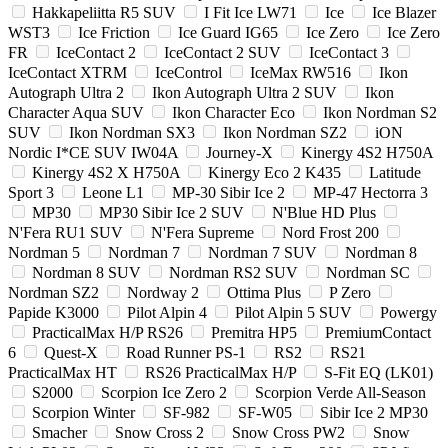
Hakkapeliitta R5 SUV
I Fit Ice LW71
Ice
Ice Blazer
WST3
Ice Friction
Ice Guard IG65
Ice Zero
Ice Zero
FR
IceContact 2
IceContact 2 SUV
IceContact 3
IceContact XTRM
IceControl
IceMax RW516
Ikon
Autograph Ultra 2
Ikon Autograph Ultra 2 SUV
Ikon
Character Aqua SUV
Ikon Character Eco
Ikon Nordman S2
SUV
Ikon Nordman SX3
Ikon Nordman SZ2
iON
Nordic I*CE SUV IW04A
Journey-X
Kinergy 4S2 H750A
Kinergy 4S2 X H750A
Kinergy Eco 2 K435
Latitude
Sport 3
Leone L1
MP-30 Sibir Ice 2
MP-47 Hectorra 3
MP30
MP30 Sibir Ice 2 SUV
N'Blue HD Plus
N'Fera RU1 SUV
N'Fera Supreme
Nord Frost 200
Nordman 5
Nordman 7
Nordman 7 SUV
Nordman 8
Nordman 8 SUV
Nordman RS2 SUV
Nordman SC
Nordman SZ2
Nordway 2
Ottima Plus
P Zero
Papide K3000
Pilot Alpin 4
Pilot Alpin 5 SUV
Powergy
PracticalMax H/P RS26
Premitra HP5
PremiumContact
6
Quest-X
Road Runner PS-1
RS2
RS21
PracticalMax HT
RS26 PracticalMax H/P
S-Fit EQ (LK01)
S2000
Scorpion Ice Zero 2
Scorpion Verde All-Season
Scorpion Winter
SF-982
SF-W05
Sibir Ice 2 MP30
Smacher
Snow Cross 2
Snow Cross PW2
Snow