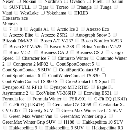
Nexen
Nokian
Nordman
Ovation
Pirelli
Sailun
SUNFULL
Tigar
Torero
Triangle
Tunga
Viatti
WestLake
Yokohama
НКШЗ
Показать все
Модель
7
8
Aquila A1
Arctic Ice 3
Atrezzo Eco
Atrezzo Elite
Atrezzo ZSR2
Autograph Snow 3
Blizzak DM-V2
Bosco A/T V-237
Bosco Nordico V-523
Bosco S/T V-526
Bosco V-238
Brina Nordico V-522
Brina V-521
Business CA-2
Business CS-2
Cargo
Speed
Character Ice 7
Cinturato Winter
Cinturato Winter
2
Conquerra 2 MP82
ContiSportContact 5
ContiSportContact 5 SUV
ContiSportContact 5P
ContiSportContact 6
ContiWinterContact TS 830
ContiWinterContact TS 860 S
CrossContact LX Sport
Dynapro AT-M RF10
Dynapro MT2 RT05
Eagle F1
Asymmetric 2
EcoVision VI-386HP
Ecowing ES31
Formula Ice
Formula Winter
FSR-901
G-Fit EQ (LK41)
G-Fit EQ (LK41+)
Geolandar CV G058
Geolandar X-
CV G057
Gravity SUV
Green-Max Winter Ice I-15 SUV
Green-Max Winter Van
GreenMax Winter Grip 2
GreenMax Winter Grip SUV
H188
Hakkapeliitta 10 SUV
Hakkapeliitta 9
Hakkapeliitta 9 SUV
Hakkapeliitta R3