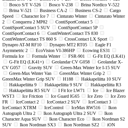
Bosco S/T V-526
Bosco V-238
Brina Nordico V-522
Brina V-521
Business CA-2
Business CS-2
Cargo
Speed
Character Ice 7
Cinturato Winter
Cinturato Winter
2
Conquerra 2 MP82
ContiSportContact 5
ContiSportContact 5 SUV
ContiSportContact 5P
ContiSportContact 6
ContiWinterContact TS 830
ContiWinterContact TS 860 S
CrossContact LX Sport
Dynapro AT-M RF10
Dynapro MT2 RT05
Eagle F1
Asymmetric 2
EcoVision VI-386HP
Ecowing ES31
Formula Ice
Formula Winter
FSR-901
G-Fit EQ (LK41)
G-Fit EQ (LK41+)
Geolandar CV G058
Geolandar X-
CV G057
Gravity SUV
Green-Max Winter Ice I-15 SUV
Green-Max Winter Van
GreenMax Winter Grip 2
GreenMax Winter Grip SUV
H188
Hakkapeliitta 10 SUV
Hakkapeliitta 9
Hakkapeliitta 9 SUV
Hakkapeliitta R3
Hakkapeliitta R5 SUV
I Fit Ice LW71
Ice
Ice Blazer
WST3
Ice Friction
Ice Guard IG65
Ice Zero
Ice Zero
FR
IceContact 2
IceContact 2 SUV
IceContact 3
IceContact XTRM
IceControl
IceMax RW516
Ikon
Autograph Ultra 2
Ikon Autograph Ultra 2 SUV
Ikon
Character Aqua SUV
Ikon Character Eco
Ikon Nordman S2
SUV
Ikon Nordman SX3
Ikon Nordman SZ2
iON