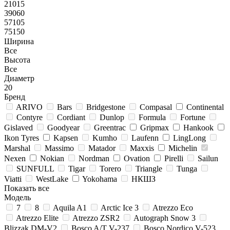
21015
39060
57105
75150
Ширина
Все
Высота
Все
Диаметр
20
Бренд
ARIVO
Bars
Bridgestone
Compasal
Continental
Contyre
Cordiant
Dunlop
Formula
Fortune
Gislaved
Goodyear
Greentrac
Gripmax
Hankook
Ikon Tyres
Kapsen
Kumho
Laufenn
LingLong
Marshal
Massimo
Matador
Maxxis
Michelin
Nexen
Nokian
Nordman
Ovation
Pirelli
Sailun
SUNFULL
Tigar
Torero
Triangle
Tunga
Viatti
WestLake
Yokohama
НКШЗ
Показать все
Модель
7
8
Aquila A1
Arctic Ice 3
Atrezzo Eco
Atrezzo Elite
Atrezzo ZSR2
Autograph Snow 3
Blizzak DM-V2
Bosco A/T V-237
Bosco Nordico V-523