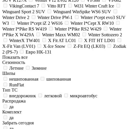
SUV K127A
Ventus V12 Evo2 K120
VI-388
VI-682
VikingContact 7
Vitto RFT
Wi31 Winter Craft Ice
Winguard Sport 2 SUV
Winguard WinSpike WS6 SUV
Winter Drive 2
Winter Drive PW-1
Winter i*cept evo3 SUV
W3
Winter I*cept iZ 2 W616
Winter I*Cept X RW10
Winter I*Pike RS W419
Winter I*Pike RS2 W429
Winter
i*Pike X W429A
Winter Maxx WM02
Winter Sottozero 2
WinterX TW401
X Fit AT LC01
X FIT HT LD01
X-Fit Van (LV01)
X-Ice Snow
Z-Fit EQ (LK03)
Zodiak
2 (PS-7)
Евро НК-131
Показать все
Сезонность
Летние
Зимние
Шипы
нешипованная
шипованная
RunFlat
Тип ТС
внедорожник
легковой
микроавтобус
Распродажа
да
Комплект
да
Забрать сегодня
да