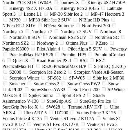
Nordic I*CE SUV IW04A
Journey-X
Kinergy 4S2 H750A
Kinergy 4S2 X H750A
Kinergy Eco 2 K435
Latitude
Sport 3
Leone L1
MP-30 Sibir Ice 2
MP-47 Hectorra 3
MP30
MP30 Sibir Ice 2 SUV
N'Blue HD Plus
N'Fera RU1 SUV
N'Fera Supreme
Nord Frost 200
Nordman 5
Nordman 7
Nordman 7 SUV
Nordman 8
Nordman 8 SUV
Nordman RS2 SUV
Nordman SC
Nordman SZ2
Nordway 2
Ottima Plus
P Zero
Papide K3000
Pilot Alpin 4
Pilot Alpin 5 SUV
Powergy
PracticalMax H/P RS26
Premitra HP5
PremiumContact
6
Quest-X
Road Runner PS-1
RS2
RS21
PracticalMax HT
RS26 PracticalMax H/P
S-Fit EQ (LK01)
S2000
Scorpion Ice Zero 2
Scorpion Verde All-Season
Scorpion Winter
SF-982
SF-W05
Sibir Ice 2 MP30
Smacher
Snow Cross 2
Snow Cross PW2
Snow
Link PL02
SnowShoes AW33
Soft Frost 200
SP Winter
Maxx SJ8
SpikeControl
Sport 3 PS-2
Strada
Asimmetrico V-130
SureGrip A/S
SureGrip Pro Ice
SureGrip Pro Ice X
SW628
Terrano ARV H/T
Ultra
ARZ 4
Ultra ARZ 5
UZ200
Ventus Prime 3 K125
Ventus Prime 4 K135
Ventus S1 evo 2 K117A
Ventus S1
Evo 3 K127
Ventus S1 Evo 3 K127B
Ventus S1 Evo 3