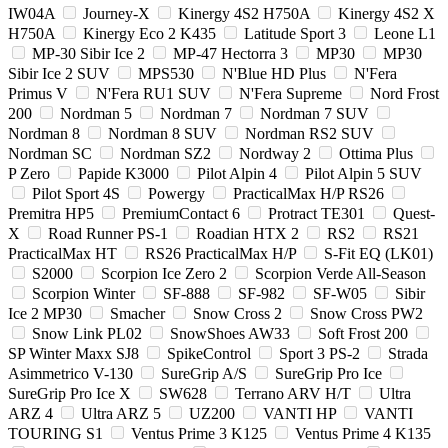
IW04A
Journey-X
Kinergy 4S2 H750A
Kinergy 4S2 X
H750A
Kinergy Eco 2 K435
Latitude Sport 3
Leone L1
MP-30 Sibir Ice 2
MP-47 Hectorra 3
MP30
MP30
Sibir Ice 2 SUV
MPS530
N'Blue HD Plus
N'Fera
Primus V
N'Fera RU1 SUV
N'Fera Supreme
Nord Frost
200
Nordman 5
Nordman 7
Nordman 7 SUV
Nordman 8
Nordman 8 SUV
Nordman RS2 SUV
Nordman SC
Nordman SZ2
Nordway 2
Ottima Plus
P Zero
Papide K3000
Pilot Alpin 4
Pilot Alpin 5 SUV
Pilot Sport 4S
Powergy
PracticalMax H/P RS26
Premitra HP5
PremiumContact 6
Protract TE301
Quest-
X
Road Runner PS-1
Roadian HTX 2
RS2
RS21
PracticalMax HT
RS26 PracticalMax H/P
S-Fit EQ (LK01)
S2000
Scorpion Ice Zero 2
Scorpion Verde All-Season
Scorpion Winter
SF-888
SF-982
SF-W05
Sibir
Ice 2 MP30
Smacher
Snow Cross 2
Snow Cross PW2
Snow Link PL02
SnowShoes AW33
Soft Frost 200
SP Winter Maxx SJ8
SpikeControl
Sport 3 PS-2
Strada
Asimmetrico V-130
SureGrip A/S
SureGrip Pro Ice
SureGrip Pro Ice X
SW628
Terrano ARV H/T
Ultra
ARZ 4
Ultra ARZ 5
UZ200
VANTI HP
VANTI
TOURING S1
Ventus Prime 3 K125
Ventus Prime 4 K135