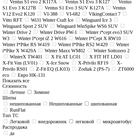
Ventus S1 evo 2 K117A
Ventus S1 Evo 3 K127
Ventus
S1 Evo 3 K127B
Ventus S1 Evo 3 SUV K127A
Ventus
V12 Evo2 K120
VI-388
VI-682
VikingContact 7
Vitto RFT
Wi31 Winter Craft Ice
Winguard Ice 3
Winguard Sport 2 SUV
Winguard WinSpike WS6 SUV
Winter Drive 2
Winter Drive PW-1
Winter i*cept evo3 SUV
W3
Winter I*cept iZ 2 W616
Winter I*Cept X RW10
Winter I*Pike RS W419
Winter I*Pike RS2 W429
Winter
i*Pike X W429A
Winter Maxx WM02
Winter Sottozero 2
WinterX TW401
X Fit AT LC01
X FIT HT LD01
X-Fit Van (LV01)
X-Ice Snow
X-Privilo RF19
X-
Privilo RS01
Z-Fit EQ (LK03)
Zodiak 2 (PS-7)
ZT6000
eco
Евро НК-131
Показать все
Сезонность
Летние
Зимние
Шипы
нешипованная
Нешипованные
шипованная
RunFlat
Тип ТС
Легковой
внедорожник
легковой
микроавтобус
Распродажа
да