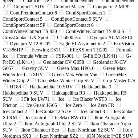
Speed
Character Ice 7
Cinturato Winter
Cinturato Winter
2
Comfort 2 SUV
Comfort Master
Conquerra 2 MP82
ContiPremiumContact 6
ContiSportContact 3
ContiSportContact 5
ContiSportContact 5 SUV
ContiSportContact 5P
ContiSportContact 6
ContiWinterContact TS 830
ContiWinterContact TS 860 S
CrossContact LX Sport
CT6000 eco
Dynapro AT-M RF10
Dynapro MT2 RT05
Eagle F1 Asymmetric 2
EcoVision
VI-386HP
Ecowing ES31
EffeXSport TH202
Formula
Ice
Formula Winter
FSR-901
G-Fit EQ (LK41)
G-
Fit EQ (LK41+)
Geolandar CV G058
Geolandar X-CV
G057
Gravity SUV
Green-Max HP010
Green-Max
Winter Ice I-15 SUV
Green-Max Winter Van
GreenMax
Winter Grip 2
GreenMax Winter Grip SUV
Grip Master C/S
H188
Hakkapeliitta 10 SUV
Hakkapeliitta 9
Hakkapeliitta 9 SUV
Hakkapeliitta R3
Hakkapeliitta R5
SUV
I Fit Ice LW71
Ice
Ice Blazer WST3
Ice
Friction
Ice Guard IG65
Ice Zero
Ice Zero FR
IceContact 2
IceContact 2 SUV
IceContact 3
IceContact
XTRM
IceControl
IceMax RW516
Ikon Autograph
Ultra 2
Ikon Autograph Ultra 2 SUV
Ikon Character Aqua
SUV
Ikon Character Eco
Ikon Nordman S2 SUV
Ikon
Nordman SX3
Ikon Nordman SZ2
iON Nordic I*CE SUV