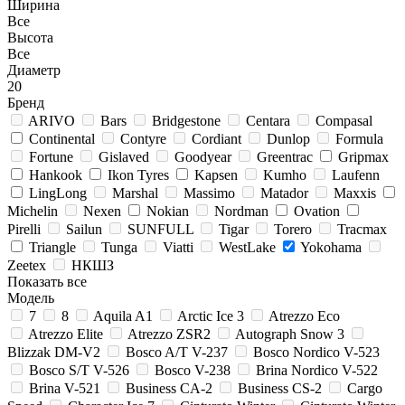
Ширина
Все
Высота
Все
Диаметр
20
Бренд
ARIVO
Bars
Bridgestone
Centara
Compasal
Continental
Contyre
Cordiant
Dunlop
Formula
Fortune
Gislaved
Goodyear
Greentrac
Gripmax
Hankook
Ikon Tyres
Kapsen
Kumho
Laufenn
LingLong
Marshal
Massimo
Matador
Maxxis
Michelin
Nexen
Nokian
Nordman
Ovation
Pirelli
Sailun
SUNFULL
Tigar
Torero
Tracmax
Triangle
Tunga
Viatti
WestLake
Yokohama
Zeetex
НКШЗ
Показать все
Модель
7
8
Aquila A1
Arctic Ice 3
Atrezzo Eco
Atrezzo Elite
Atrezzo ZSR2
Autograph Snow 3
Blizzak DM-V2
Bosco A/T V-237
Bosco Nordico V-523
Bosco S/T V-526
Bosco V-238
Brina Nordico V-522
Brina V-521
Business CA-2
Business CS-2
Cargo