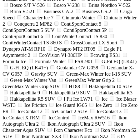
Bosco S/T V-526
Bosco V-238
Brina Nordico V-522
Brina V-521
Business CA-2
Business CS-2
Cargo
Speed
Character Ice 7
Cinturato Winter
Cinturato Winter
2
Conquerra 2 MP82
ContiSportContact 5
ContiSportContact 5 SUV
ContiSportContact 5P
ContiSportContact 6
ContiWinterContact TS 830
ContiWinterContact TS 860 S
CrossContact LX Sport
Dynapro AT-M RF10
Dynapro MT2 RT05
Eagle F1
Asymmetric 2
EcoVision VI-386HP
Ecowing ES31
Formula Ice
Formula Winter
FSR-901
G-Fit EQ (LK41)
G-Fit EQ (LK41+)
Geolandar CV G058
Geolandar X-
CV G057
Gravity SUV
Green-Max Winter Ice I-15 SUV
Green-Max Winter Van
GreenMax Winter Grip 2
GreenMax Winter Grip SUV
H188
Hakkapeliitta 10 SUV
Hakkapeliitta 9
Hakkapeliitta 9 SUV
Hakkapeliitta R3
Hakkapeliitta R5 SUV
I Fit Ice LW71
Ice
Ice Blazer
WST3
Ice Friction
Ice Guard IG65
Ice Zero
Ice Zero
FR
IceContact 2
IceContact 2 SUV
IceContact 3
IceContact XTRM
IceControl
IceMax RW516
Ikon
Autograph Ultra 2
Ikon Autograph Ultra 2 SUV
Ikon
Character Aqua SUV
Ikon Character Eco
Ikon Nordman S2
SUV
Ikon Nordman SX3
Ikon Nordman SZ2
iON