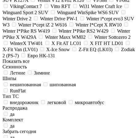
SUV K127A
Ventus V12 Evo2 K120
VI-388
VI-682
VikingContact 7
Vitto RFT
Wi31 Winter Craft Ice
Winguard Sport 2 SUV
Winguard WinSpike WS6 SUV
Winter Drive 2
Winter Drive PW-1
Winter i*cept evo3 SUV
W3
Winter I*cept iZ 2 W616
Winter I*Cept X RW10
Winter I*Pike RS W419
Winter I*Pike RS2 W429
Winter
i*Pike X W429A
Winter Maxx WM02
Winter Sottozero 2
WinterX TW401
X Fit AT LC01
X FIT HT LD01
X-Fit Van (LV01)
X-Ice Snow
Z-Fit EQ (LK03)
Zodiak
2 (PS-7)
Евро НК-131
Показать все
Сезонность
Летние
Зимние
Шипы
нешипованная
шипованная
RunFlat
Тип ТС
внедорожник
легковой
микроавтобус
Распродажа
да
Комплект
да
Забрать сегодня
да