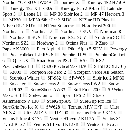
Nordic I*CE SUV IW04A
Journey-X
Kinergy 4S2 H750A
Kinergy 4S2 X H750A
Kinergy Eco 2 K435
Latitude
Sport 3
Leone L1
MP-30 Sibir Ice 2
MP-47 Hectorra 3
MP30
MP30 Sibir Ice 2 SUV
N'Blue HD Plus
N'Fera RU1 SUV
N'Fera Supreme
Nord Frost 200
Nordman 5
Nordman 7
Nordman 7 SUV
Nordman 8
Nordman 8 SUV
Nordman RS2 SUV
Nordman SC
Nordman SZ2
Nordway 2
Ottima Plus
P Zero
Papide K3000
Pilot Alpin 4
Pilot Alpin 5 SUV
Powergy
PracticalMax H/P RS26
Premitra HP5
PremiumContact
6
Quest-X
Road Runner PS-1
RS2
RS21
PracticalMax HT
RS26 PracticalMax H/P
S-Fit EQ (LK01)
S2000
Scorpion Ice Zero 2
Scorpion Verde All-Season
Scorpion Winter
SF-982
SF-W05
Sibir Ice 2 MP30
Smacher
Snow Cross 2
Snow Cross PW2
Snow
Link PL02
SnowShoes AW33
Soft Frost 200
SP Winter
Maxx SJ8
SpikeControl
Sport 3 PS-2
Strada
Asimmetrico V-130
SureGrip A/S
SureGrip Pro Ice
SureGrip Pro Ice X
SW628
Terrano ARV H/T
Ultra
ARZ 4
Ultra ARZ 5
UZ200
Ventus Prime 3 K125
Ventus Prime 4 K135
Ventus S1 evo 2 K117A
Ventus S1
Evo 3 K127
Ventus S1 Evo 3 K127B
Ventus S1 Evo 3