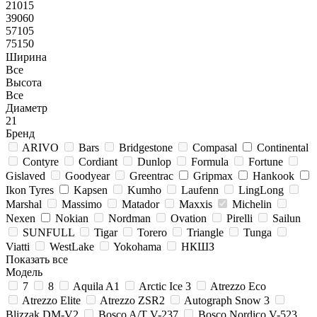
21015
39060
57105
75150
Ширина
Все
Высота
Все
Диаметр
21
Бренд
ARIVO
Bars
Bridgestone
Compasal
Continental
Contyre
Cordiant
Dunlop
Formula
Fortune
Gislaved
Goodyear
Greentrac
Gripmax
Hankook
Ikon Tyres
Kapsen
Kumho
Laufenn
LingLong
Marshal
Massimo
Matador
Maxxis
Michelin
Nexen
Nokian
Nordman
Ovation
Pirelli
Sailun
SUNFULL
Tigar
Torero
Triangle
Tunga
Viatti
WestLake
Yokohama
НКШЗ
Показать все
Модель
7
8
Aquila A1
Arctic Ice 3
Atrezzo Eco
Atrezzo Elite
Atrezzo ZSR2
Autograph Snow 3
Blizzak DM-V2
Bosco A/T V-237
Bosco Nordico V-523