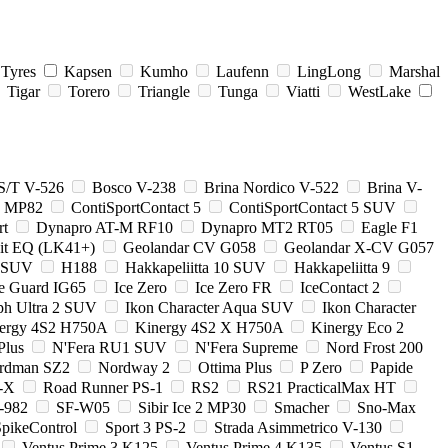
 Tyres
Kapsen
Kumho
Laufenn
LingLong
Marshal
Tigar
Torero
Triangle
Tunga
Viatti
WestLake
S/T V-526
Bosco V-238
Brina Nordico V-522
Brina V-
2 MP82
ContiSportContact 5
ContiSportContact 5 SUV
rt
Dynapro AT-M RF10
Dynapro MT2 RT05
Eagle F1
it EQ (LK41+)
Geolandar CV G058
Geolandar X-CV G057
p SUV
H188
Hakkapeliitta 10 SUV
Hakkapeliitta 9
ce Guard IG65
Ice Zero
Ice Zero FR
IceContact 2
ph Ultra 2 SUV
Ikon Character Aqua SUV
Ikon Character
ergy 4S2 H750A
Kinergy 4S2 X H750A
Kinergy Eco 2
Plus
N'Fera RU1 SUV
N'Fera Supreme
Nord Frost 200
rdman SZ2
Nordway 2
Ottima Plus
P Zero
Papide
-X
Road Runner PS-1
RS2
RS21 PracticalMax HT
-982
SF-W05
Sibir Ice 2 MP30
Smacher
Sno-Max
pikeControl
Sport 3 PS-2
Strada Asimmetrico V-130
Ventus Prime 3 K125
Ventus Prime 4 K135
Ventus S1