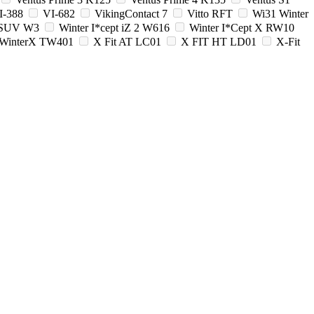
I-388
VI-682
VikingContact 7
Vitto RFT
Wi31 Winter
3 SUV W3
Winter I*cept iZ 2 W616
Winter I*Cept X RW10
WinterX TW401
X Fit AT LC01
X FIT HT LD01
X-Fit