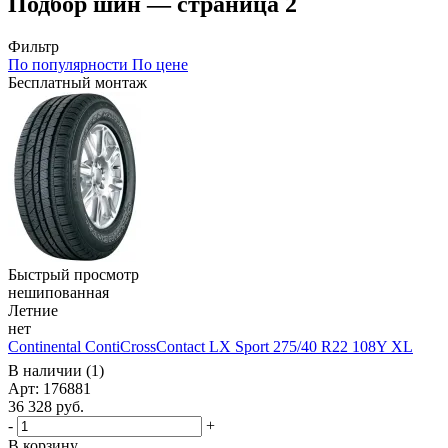
Подбор шин — страница 2
Фильтр
По популярности
По цене
Бесплатный монтаж
Быстрый просмотр
нешипованная
Летние
нет
Continental ContiCrossContact LX Sport 275/40 R22 108Y XL
В наличии (1)
Арт: 176881
36 328
руб.
-
+
В корзину