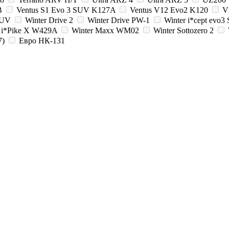
B
Ventus S1 Evo 3 SUV K127A
Ventus V12 Evo2 K120
V
SUV
Winter Drive 2
Winter Drive PW-1
Winter i*cept evo
r i*Pike X W429A
Winter Maxx WM02
Winter Sottozero 2
7)
Евро НК-131