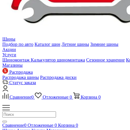
Шины
Подбор по авто
Каталог шин
Летние шины
Зимние шины
Акции
Услуги
Шиномонтаж
Калькулятор шиномонтажа
Сезонное хранение
К
Магазины
Распродажа
Распродажа шины
Распродажа диски
Статус заказа
Сравнение
0
Отложенные
0
Корзина
0
Сравнение
0
Отложенные
0
Корзина
0