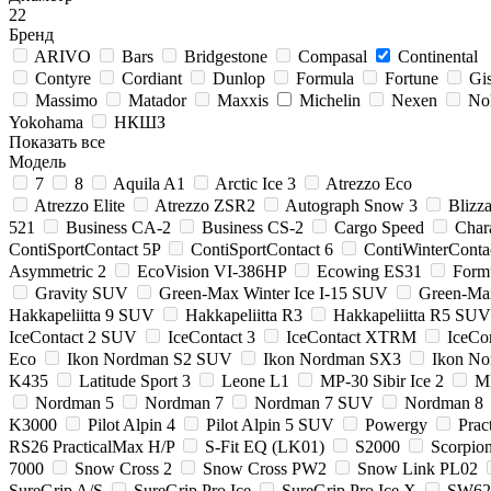
22
Бренд
ARIVO
Bars
Bridgestone
Compasal
Continental
Contyre
Cordiant
Dunlop
Formula
Fortune
Gi
Massimo
Matador
Maxxis
Michelin
Nexen
No
Yokohama
НКШЗ
Показать все
Модель
7
8
Aquila A1
Arctic Ice 3
Atrezzo Eco
Atrezzo Elite
Atrezzo ZSR2
Autograph Snow 3
Bliz
521
Business CA-2
Business CS-2
Cargo Speed
Chara
ContiSportContact 5P
ContiSportContact 6
ContiWinterConta
Asymmetric 2
EcoVision VI-386HP
Ecowing ES31
Formu
Gravity SUV
Green-Max Winter Ice I-15 SUV
Green-Ma
Hakkapeliitta 9 SUV
Hakkapeliitta R3
Hakkapeliitta R5 SUV
IceContact 2 SUV
IceContact 3
IceContact XTRM
IceCo
Eco
Ikon Nordman S2 SUV
Ikon Nordman SX3
Ikon N
K435
Latitude Sport 3
Leone L1
MP-30 Sibir Ice 2
MP
Nordman 5
Nordman 7
Nordman 7 SUV
Nordman 8
K3000
Pilot Alpin 4
Pilot Alpin 5 SUV
Powergy
Prac
RS26 PracticalMax H/P
S-Fit EQ (LK01)
S2000
Scorpion
7000
Snow Cross 2
Snow Cross PW2
Snow Link PL02
SureGrip A/S
SureGrip Pro Ice
SureGrip Pro Ice X
SW62