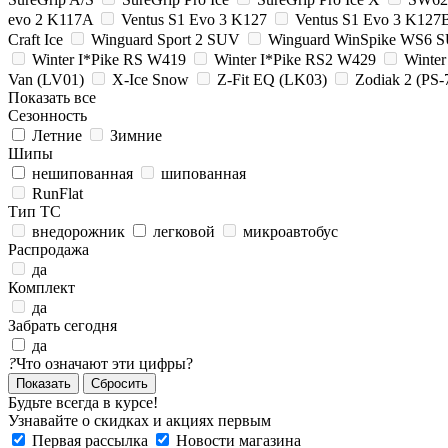
evo 2 K117A
Ventus S1 Evo 3 K127
Ventus S1 Evo 3 K127
Craft Ice
Winguard Sport 2 SUV
Winguard WinSpike WS6 
Winter I*Pike RS W419
Winter I*Pike RS2 W429
Winte
Van (LV01)
X-Ice Snow
Z-Fit EQ (LK03)
Zodiak 2 (PS-
Показать все
Сезонность
Летние
Зимние
Шипы
нешипованная
шипованная
RunFlat
Тип ТС
внедорожник
легковой
микроавтобус
Распродажа
да
Комплект
да
Забрать сегодня
да
?
Что означают эти цифры?
Сбросить
Будьте всегда в курсе!
Узнавайте о скидках и акциях первым
Первая рассылка
Новости магазина