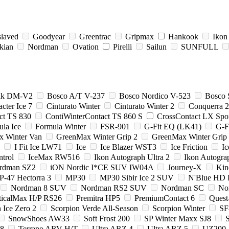
slaved
Goodyear
Greentrac
Gripmax
Hankook
Ikon
kian
Nordman
Ovation
Pirelli
Sailun
SUNFULL
zak DM-V2
Bosco A/T V-237
Bosco Nordico V-523
Bosco 
cter Ice 7
Cinturato Winter
Cinturato Winter 2
Conquerra 
ct TS 830
ContiWinterContact TS 860 S
CrossContact LX Spo
la Ice
Formula Winter
FSR-901
G-Fit EQ (LK41)
G-F
x Winter Van
GreenMax Winter Grip 2
GreenMax Winter Gri
I Fit Ice LW71
Ice
Ice Blazer WST3
Ice Friction
I
ntrol
IceMax RW516
Ikon Autograph Ultra 2
Ikon Autogra
ordman SZ2
iON Nordic I*CE SUV IW04A
Journey-X
Kin
-47 Hectorra 3
MP30
MP30 Sibir Ice 2 SUV
N'Blue HD 
Nordman 8 SUV
Nordman RS2 SUV
Nordman SC
No
ticalMax H/P RS26
Premitra HP5
PremiumContact 6
Quest
 Ice Zero 2
Scorpion Verde All-Season
Scorpion Winter
SF
SnowShoes AW33
Soft Frost 200
SP Winter Maxx SJ8
S
8
Terrano ARV H/T
Ultra ARZ 4
Ultra ARZ 5
UZ200