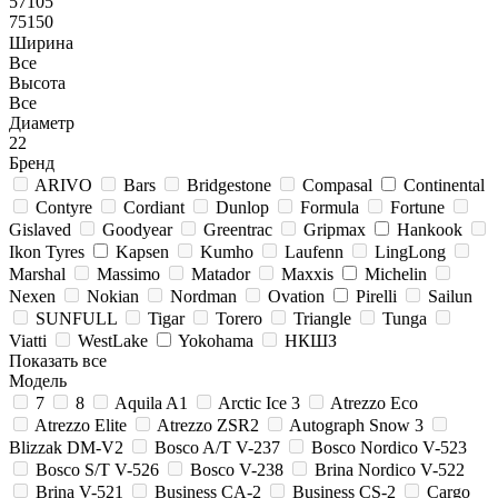
57105
75150
Ширина
Все
Высота
Все
Диаметр
22
Бренд
ARIVO
Bars
Bridgestone
Compasal
Continental
Contyre
Cordiant
Dunlop
Formula
Fortune
Gislaved
Goodyear
Greentrac
Gripmax
Hankook
Ikon Tyres
Kapsen
Kumho
Laufenn
LingLong
Marshal
Massimo
Matador
Maxxis
Michelin
Nexen
Nokian
Nordman
Ovation
Pirelli
Sailun
SUNFULL
Tigar
Torero
Triangle
Tunga
Viatti
WestLake
Yokohama
НКШЗ
Показать все
Модель
7
8
Aquila A1
Arctic Ice 3
Atrezzo Eco
Atrezzo Elite
Atrezzo ZSR2
Autograph Snow 3
Blizzak DM-V2
Bosco A/T V-237
Bosco Nordico V-523
Bosco S/T V-526
Bosco V-238
Brina Nordico V-522
Brina V-521
Business CA-2
Business CS-2
Cargo