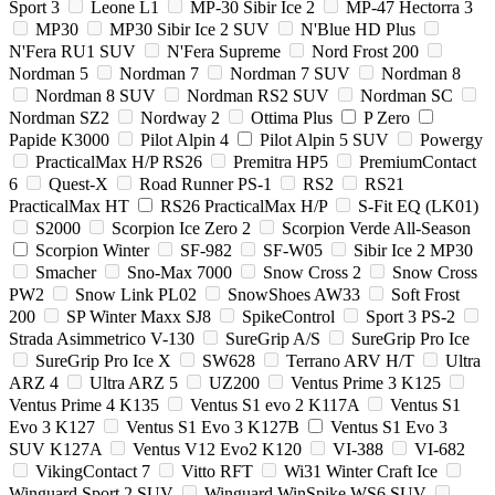
Sport 3
Leone L1
MP-30 Sibir Ice 2
MP-47 Hectorra 3
MP30
MP30 Sibir Ice 2 SUV
N'Blue HD Plus
N'Fera RU1 SUV
N'Fera Supreme
Nord Frost 200
Nordman 5
Nordman 7
Nordman 7 SUV
Nordman 8
Nordman 8 SUV
Nordman RS2 SUV
Nordman SC
Nordman SZ2
Nordway 2
Ottima Plus
P Zero
Papide K3000
Pilot Alpin 4
Pilot Alpin 5 SUV
Powergy
PracticalMax H/P RS26
Premitra HP5
PremiumContact
6
Quest-X
Road Runner PS-1
RS2
RS21
PracticalMax HT
RS26 PracticalMax H/P
S-Fit EQ (LK01)
S2000
Scorpion Ice Zero 2
Scorpion Verde All-Season
Scorpion Winter
SF-982
SF-W05
Sibir Ice 2 MP30
Smacher
Sno-Max 7000
Snow Cross 2
Snow Cross
PW2
Snow Link PL02
SnowShoes AW33
Soft Frost
200
SP Winter Maxx SJ8
SpikeControl
Sport 3 PS-2
Strada Asimmetrico V-130
SureGrip A/S
SureGrip Pro Ice
SureGrip Pro Ice X
SW628
Terrano ARV H/T
Ultra
ARZ 4
Ultra ARZ 5
UZ200
Ventus Prime 3 K125
Ventus Prime 4 K135
Ventus S1 evo 2 K117A
Ventus S1
Evo 3 K127
Ventus S1 Evo 3 K127B
Ventus S1 Evo 3
SUV K127A
Ventus V12 Evo2 K120
VI-388
VI-682
VikingContact 7
Vitto RFT
Wi31 Winter Craft Ice
Winguard Sport 2 SUV
Winguard WinSpike WS6 SUV