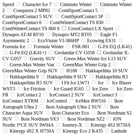
Speed
Character Ice 7
Cinturato Winter
Cinturato Winter
2
Conquerra 2 MP82
ContiSportContact 5
ContiSportContact 5 SUV
ContiSportContact 5P
ContiSportContact 6
ContiWinterContact TS 830
ContiWinterContact TS 860 S
CrossContact LX Sport
Dynapro AT-M RF10
Dynapro MT2 RT05
Eagle F1
Asymmetric 2
EcoVision VI-386HP
Ecowing ES31
Formula Ice
Formula Winter
FSR-901
G-Fit EQ (LK41)
G-Fit EQ (LK41+)
Geolandar CV G058
Geolandar X-
CV G057
Gravity SUV
Green-Max Winter Ice I-15 SUV
Green-Max Winter Van
GreenMax Winter Grip 2
GreenMax Winter Grip SUV
H188
Hakkapeliitta 10 SUV
Hakkapeliitta 9
Hakkapeliitta 9 SUV
Hakkapeliitta R3
Hakkapeliitta R5 SUV
I Fit Ice LW71
Ice
Ice Blazer
WST3
Ice Friction
Ice Guard IG65
Ice Zero
Ice Zero
FR
IceContact 2
IceContact 2 SUV
IceContact 3
IceContact XTRM
IceControl
IceMax RW516
Ikon
Autograph Ultra 2
Ikon Autograph Ultra 2 SUV
Ikon
Character Aqua SUV
Ikon Character Eco
Ikon Nordman S2
SUV
Ikon Nordman SX3
Ikon Nordman SZ2
iON
Nordic I*CE SUV IW04A
Journey-X
Kinergy 4S2 H750A
Kinergy 4S2 X H750A
Kinergy Eco 2 K435
Latitude