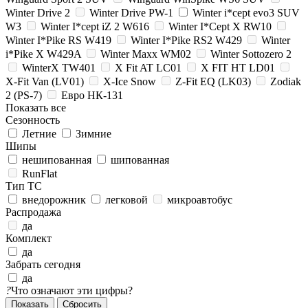
Winter Drive 2
Winter Drive PW-1
Winter i*cept evo3 SUV
W3
Winter I*cept iZ 2 W616
Winter I*Cept X RW10
Winter I*Pike RS W419
Winter I*Pike RS2 W429
Winter
i*Pike X W429A
Winter Maxx WM02
Winter Sottozero 2
WinterX TW401
X Fit AT LC01
X FIT HT LD01
X-Fit Van (LV01)
X-Ice Snow
Z-Fit EQ (LK03)
Zodiak
2 (PS-7)
Евро НК-131
Показать все
Сезонность
Летние
Зимние
Шипы
нешипованная
шипованная
RunFlat
Тип ТС
внедорожник
легковой
микроавтобус
Распродажа
да
Комплект
да
Забрать сегодня
да
?
Что означают эти цифры?
Сбросить