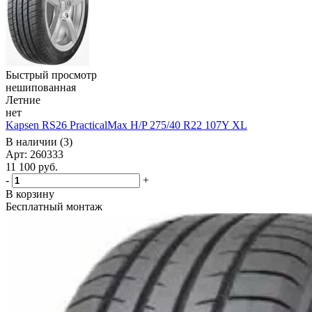
Быстрый просмотр
нешипованная
Летние
нет
Kapsen RS26 PracticalMax H/P 275/40 R22 107Y XL
В наличии (3)
Арт: 260333
11 100
руб.
-
+
В корзину
Бесплатный монтаж