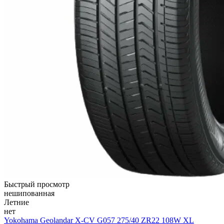
Быстрый просмотр
нешипованная
Летние
нет
Yokohama Geolandar X-CV G057 275/40 ZR22 108W XL