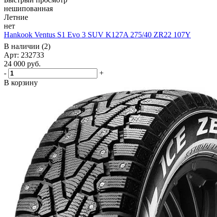
нешипованная
Летние
нет
Hankook Ventus S1 Evo 3 SUV K127A 275/40 ZR22 107Y
В наличии (2)
Арт: 232733
24 000
руб.
-
+
В корзину