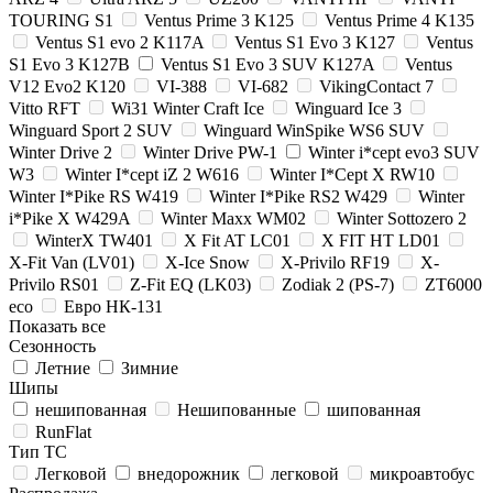
TOURING S1
Ventus Prime 3 K125
Ventus Prime 4 K135
Ventus S1 evo 2 K117A
Ventus S1 Evo 3 K127
Ventus
S1 Evo 3 K127B
Ventus S1 Evo 3 SUV K127A
Ventus
V12 Evo2 K120
VI-388
VI-682
VikingContact 7
Vitto RFT
Wi31 Winter Craft Ice
Winguard Ice 3
Winguard Sport 2 SUV
Winguard WinSpike WS6 SUV
Winter Drive 2
Winter Drive PW-1
Winter i*cept evo3 SUV
W3
Winter I*cept iZ 2 W616
Winter I*Cept X RW10
Winter I*Pike RS W419
Winter I*Pike RS2 W429
Winter
i*Pike X W429A
Winter Maxx WM02
Winter Sottozero 2
WinterX TW401
X Fit AT LC01
X FIT HT LD01
X-Fit Van (LV01)
X-Ice Snow
X-Privilo RF19
X-
Privilo RS01
Z-Fit EQ (LK03)
Zodiak 2 (PS-7)
ZT6000
eco
Евро НК-131
Показать все
Сезонность
Летние
Зимние
Шипы
нешипованная
Нешипованные
шипованная
RunFlat
Тип ТС
Легковой
внедорожник
легковой
микроавтобус