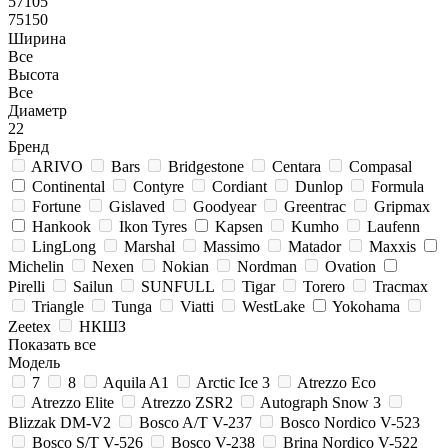
57105
75150
Ширина
Все
Высота
Все
Диаметр
22
Бренд
ARIVO
Bars
Bridgestone
Centara
Compasal
Continental
Contyre
Cordiant
Dunlop
Formula
Fortune
Gislaved
Goodyear
Greentrac
Gripmax
Hankook
Ikon Tyres
Kapsen
Kumho
Laufenn
LingLong
Marshal
Massimo
Matador
Maxxis
Michelin
Nexen
Nokian
Nordman
Ovation
Pirelli
Sailun
SUNFULL
Tigar
Torero
Tracmax
Triangle
Tunga
Viatti
WestLake
Yokohama
Zeetex
НКШЗ
Показать все
Модель
7
8
Aquila A1
Arctic Ice 3
Atrezzo Eco
Atrezzo Elite
Atrezzo ZSR2
Autograph Snow 3
Blizzak DM-V2
Bosco A/T V-237
Bosco Nordico V-523
Bosco S/T V-526
Bosco V-238
Brina Nordico V-522