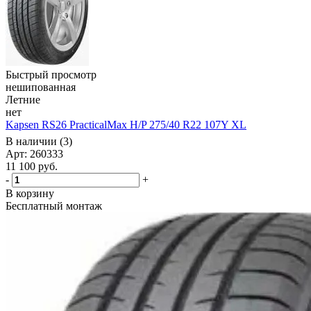
Быстрый просмотр
нешипованная
Летние
нет
Kapsen RS26 PracticalMax H/P 275/40 R22 107Y XL
В наличии (3)
Арт: 260333
11 100
руб.
-
+
В корзину
Бесплатный монтаж