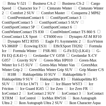
Brina V-521
Business CA-2
Business CS-2
Cargo
Speed
Character Ice 7
Cinturato Winter
Cinturato Winter
2
Comfort 2 SUV
Comfort Master
Conquerra 2 MP82
ContiPremiumContact 6
ContiSportContact 3
ContiSportContact 5
ContiSportContact 5 SUV
ContiSportContact 5P
ContiSportContact 6
ContiWinterContact TS 830
ContiWinterContact TS 860 S
CrossContact LX Sport
CT6000 eco
Dynapro AT-M RF10
Dynapro MT2 RT05
Eagle F1 Asymmetric 2
EcoVision
VI-386HP
Ecowing ES31
EffeXSport TH202
Formula
Ice
Formula Winter
FSR-901
G-Fit EQ (LK41)
G-
Fit EQ (LK41+)
Geolandar CV G058
Geolandar X-CV
G057
Gravity SUV
Green-Max HP010
Green-Max
Winter Ice I-15 SUV
Green-Max Winter Van
GreenMax
Winter Grip 2
GreenMax Winter Grip SUV
Grip Master C/S
H188
Hakkapeliitta 10 SUV
Hakkapeliitta 9
Hakkapeliitta 9 SUV
Hakkapeliitta R3
Hakkapeliitta R5
SUV
I Fit Ice LW71
Ice
Ice Blazer WST3
Ice
Friction
Ice Guard IG65
Ice Zero
Ice Zero FR
IceContact 2
IceContact 2 SUV
IceContact 3
IceContact
XTRM
IceControl
IceMax RW516
Ikon Autograph
Ultra 2
Ikon Autograph Ultra 2 SUV
Ikon Character Aqua