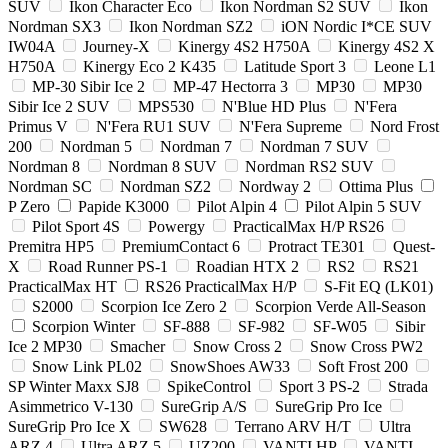
SUV
Ikon Character Eco
Ikon Nordman S2 SUV
Ikon
Nordman SX3
Ikon Nordman SZ2
iON Nordic I*CE SUV
IW04A
Journey-X
Kinergy 4S2 H750A
Kinergy 4S2 X
H750A
Kinergy Eco 2 K435
Latitude Sport 3
Leone L1
MP-30 Sibir Ice 2
MP-47 Hectorra 3
MP30
MP30
Sibir Ice 2 SUV
MPS530
N'Blue HD Plus
N'Fera
Primus V
N'Fera RU1 SUV
N'Fera Supreme
Nord Frost
200
Nordman 5
Nordman 7
Nordman 7 SUV
Nordman 8
Nordman 8 SUV
Nordman RS2 SUV
Nordman SC
Nordman SZ2
Nordway 2
Ottima Plus
P Zero
Papide K3000
Pilot Alpin 4
Pilot Alpin 5 SUV
Pilot Sport 4S
Powergy
PracticalMax H/P RS26
Premitra HP5
PremiumContact 6
Protract TE301
Quest-
X
Road Runner PS-1
Roadian HTX 2
RS2
RS21
PracticalMax HT
RS26 PracticalMax H/P
S-Fit EQ (LK01)
S2000
Scorpion Ice Zero 2
Scorpion Verde All-Season
Scorpion Winter
SF-888
SF-982
SF-W05
Sibir
Ice 2 MP30
Smacher
Snow Cross 2
Snow Cross PW2
Snow Link PL02
SnowShoes AW33
Soft Frost 200
SP Winter Maxx SJ8
SpikeControl
Sport 3 PS-2
Strada
Asimmetrico V-130
SureGrip A/S
SureGrip Pro Ice
SureGrip Pro Ice X
SW628
Terrano ARV H/T
Ultra
ARZ 4
Ultra ARZ 5
UZ200
VANTI HP
VANTI