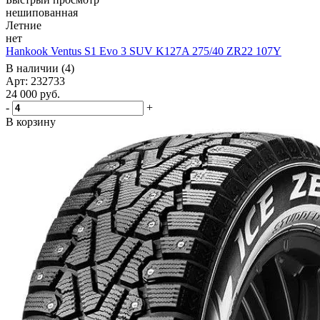
нешипованная
Летние
нет
Hankook Ventus S1 Evo 3 SUV K127A 275/40 ZR22 107Y
В наличии (4)
Арт: 232733
24 000
руб.
-
+
В корзину