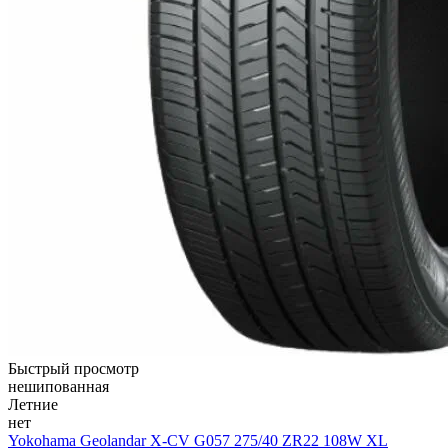
Быстрый просмотр
нешипованная
Летние
нет
Yokohama Geolandar X-CV G057 275/40 ZR22 108W XL