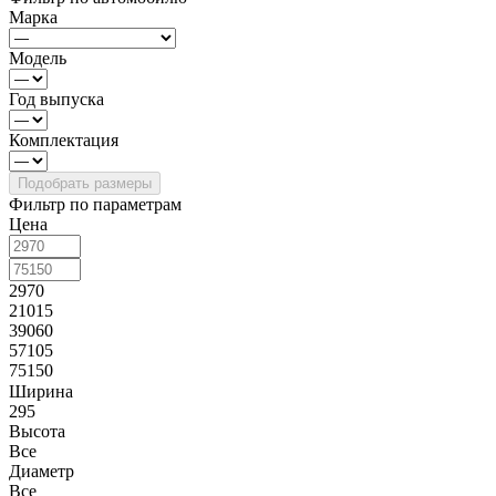
Марка
Модель
Год выпуска
Комплектация
Фильтр по параметрам
Цена
2970
21015
39060
57105
75150
Ширина
295
Высота
Все
Диаметр
Все