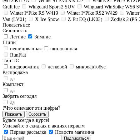
evo 2 K117A
Ventus S1 Evo 3 K127
Ventus S1 Evo 3 K127
Craft Ice
Winguard Sport 2 SUV
Winguard WinSpike WS6 
Winter I*Pike RS W419
Winter I*Pike RS2 W429
Winte
Van (LV01)
X-Ice Snow
Z-Fit EQ (LK03)
Zodiak 2 (PS-
Показать все
Сезонность
Летние
Зимние
Шипы
нешипованная
шипованная
RunFlat
Тип ТС
внедорожник
легковой
микроавтобус
Распродажа
да
Комплект
да
Забрать сегодня
да
?
Что означают эти цифры?
Сбросить
Будьте всегда в курсе!
Узнавайте о скидках и акциях первым
Первая рассылка
Новости магазина