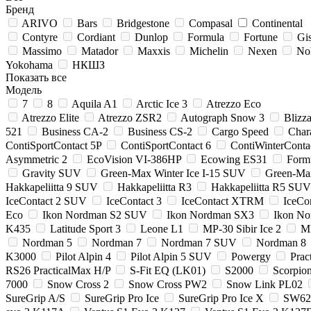
Бренд
ARIVO
Bars
Bridgestone
Compasal
Continental
Contyre
Cordiant
Dunlop
Formula
Fortune
Gi
Massimo
Matador
Maxxis
Michelin
Nexen
No
Yokohama
НКШЗ
Показать все
Модель
7
8
Aquila A1
Arctic Ice 3
Atrezzo Eco
Atrezzo Elite
Atrezzo ZSR2
Autograph Snow 3
Bliz
521
Business CA-2
Business CS-2
Cargo Speed
Chara
ContiSportContact 5P
ContiSportContact 6
ContiWinterConta
Asymmetric 2
EcoVision VI-386HP
Ecowing ES31
Formu
Gravity SUV
Green-Max Winter Ice I-15 SUV
Green-Ma
Hakkapeliitta 9 SUV
Hakkapeliitta R3
Hakkapeliitta R5 SUV
IceContact 2 SUV
IceContact 3
IceContact XTRM
IceCo
Eco
Ikon Nordman S2 SUV
Ikon Nordman SX3
Ikon N
K435
Latitude Sport 3
Leone L1
MP-30 Sibir Ice 2
MP
Nordman 5
Nordman 7
Nordman 7 SUV
Nordman 8
K3000
Pilot Alpin 4
Pilot Alpin 5 SUV
Powergy
Prac
RS26 PracticalMax H/P
S-Fit EQ (LK01)
S2000
Scorpion
7000
Snow Cross 2
Snow Cross PW2
Snow Link PL02
SureGrip A/S
SureGrip Pro Ice
SureGrip Pro Ice X
SW62