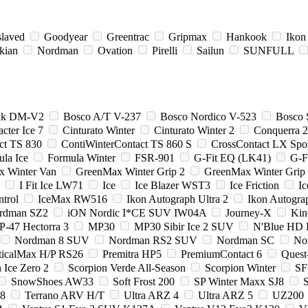
slaved
Goodyear
Greentrac
Gripmax
Hankook
Ikon
kian
Nordman
Ovation
Pirelli
Sailun
SUNFULL
zak DM-V2
Bosco A/T V-237
Bosco Nordico V-523
Bosco 
cter Ice 7
Cinturato Winter
Cinturato Winter 2
Conquerra 
ct TS 830
ContiWinterContact TS 860 S
CrossContact LX Spo
la Ice
Formula Winter
FSR-901
G-Fit EQ (LK41)
G-F
x Winter Van
GreenMax Winter Grip 2
GreenMax Winter Gri
I Fit Ice LW71
Ice
Ice Blazer WST3
Ice Friction
I
ntrol
IceMax RW516
Ikon Autograph Ultra 2
Ikon Autogra
ordman SZ2
iON Nordic I*CE SUV IW04A
Journey-X
Kin
-47 Hectorra 3
MP30
MP30 Sibir Ice 2 SUV
N'Blue HD 
Nordman 8 SUV
Nordman RS2 SUV
Nordman SC
No
ticalMax H/P RS26
Premitra HP5
PremiumContact 6
Quest
 Ice Zero 2
Scorpion Verde All-Season
Scorpion Winter
SF
SnowShoes AW33
Soft Frost 200
SP Winter Maxx SJ8
S
8
Terrano ARV H/T
Ultra ARZ 4
Ultra ARZ 5
UZ200