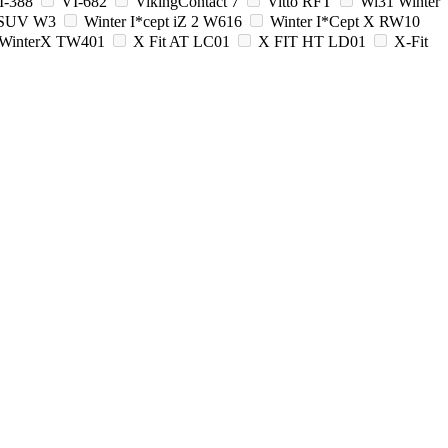
I-388
VI-682
VikingContact 7
Vitto RFT
Wi31 Winter
3 SUV W3
Winter I*cept iZ 2 W616
Winter I*Cept X RW10
WinterX TW401
X Fit AT LC01
X FIT HT LD01
X-Fit