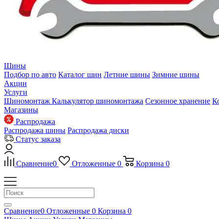
Шины
Подбор по авто
Каталог шин
Летние шины
Зимние шины
Акции
Услуги
Шиномонтаж
Калькулятор шиномонтажа
Сезонное хранение
К
Магазины
Распродажа
Распродажа шины
Распродажа диски
Статус заказа
Сравнение
0
Отложенные
0
Корзина
0
Сравнение
0
Отложенные
0
Корзина
0