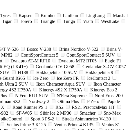
 Tyres
Kapsen
Kumho
Laufenn
LingLong
Marshal
Tigar
Torero
Triangle
Tunga
Viatti
WestLake
S/T V-526
Bosco V-238
Brina Nordico V-522
Brina V-
2 MP82
ContiSportContact 5
ContiSportContact 5 SUV
rt
Dynapro AT-M RF10
Dynapro MT2 RT05
Eagle F1
it EQ (LK41+)
Geolandar CV G058
Geolandar X-CV G057
p SUV
H188
Hakkapeliitta 10 SUV
Hakkapeliitta 9
ce Guard IG65
Ice Zero
Ice Zero FR
IceContact 2
ph Ultra 2 SUV
Ikon Character Aqua SUV
Ikon Character
ergy 4S2 H750A
Kinergy 4S2 X H750A
Kinergy Eco 2
Plus
N'Fera RU1 SUV
N'Fera Supreme
Nord Frost 200
rdman SZ2
Nordway 2
Ottima Plus
P Zero
Papide
-X
Road Runner PS-1
RS2
RS21 PracticalMax HT
-982
SF-W05
Sibir Ice 2 MP30
Smacher
Sno-Max
pikeControl
Sport 3 PS-2
Strada Asimmetrico V-130
Ventus Prime 3 K125
Ventus Prime 4 K135
Ventus S1