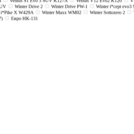
B
Ventus S1 Evo 3 SUV K127A
Ventus V12 Evo2 K120
V
SUV
Winter Drive 2
Winter Drive PW-1
Winter i*cept evo
r i*Pike X W429A
Winter Maxx WM02
Winter Sottozero 2
7)
Евро НК-131