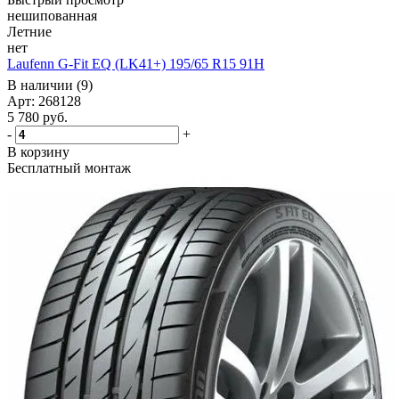
нешипованная
Летние
нет
Laufenn G-Fit EQ (LK41+) 195/65 R15 91H
В наличии (9)
Арт: 268128
5 780
руб.
-
+
В корзину
Бесплатный монтаж