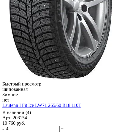
Быстрый просмотр
шипованная
Зимние
нет
Laufenn I Fit Ice LW71 265/60 R18 110T
В наличии (4)
Арт: 208154
10 760
руб.
-
+