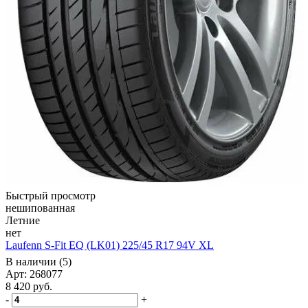
Быстрый просмотр
нешипованная
Летние
нет
Laufenn S-Fit EQ (LK01) 225/45 R17 94V XL
В наличии (5)
Арт: 268077
8 420
руб.
-
+