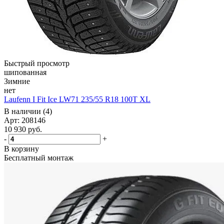
Быстрый просмотр
шипованная
Зимние
нет
Laufenn I Fit Ice LW71 235/55 R18 100T XL
В наличии (4)
Арт: 208146
10 930
руб.
-
+
В корзину
Бесплатный монтаж