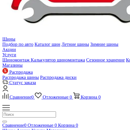
Шины
Подбор по авто
Каталог шин
Летние шины
Зимние шины
Акции
Услуги
Шиномонтаж
Калькулятор шиномонтажа
Сезонное хранение
К
Магазины
Распродажа
Распродажа шины
Распродажа диски
Статус заказа
Сравнение
0
Отложенные
0
Корзина
0
Сравнение
0
Отложенные
0
Корзина
0