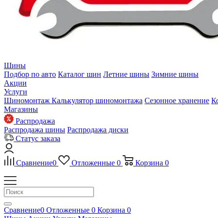
Шины
Подбор по авто
Каталог шин
Летние шины
Зимние шины
Акции
Услуги
Шиномонтаж
Калькулятор шиномонтажа
Сезонное хранение
К
Магазины
Распродажа
Распродажа шины
Распродажа диски
Статус заказа
Сравнение
0
Отложенные
0
Корзина
0
Сравнение
0
Отложенные
0
Корзина
0