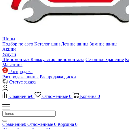
Шины
Подбор по авто
Каталог шин
Летние шины
Зимние шины
Акции
Услуги
Шиномонтаж
Калькулятор шиномонтажа
Сезонное хранение
К
Магазины
Распродажа
Распродажа шины
Распродажа диски
Статус заказа
Сравнение
0
Отложенные
0
Корзина
0
Сравнение
0
Отложенные
0
Корзина
0