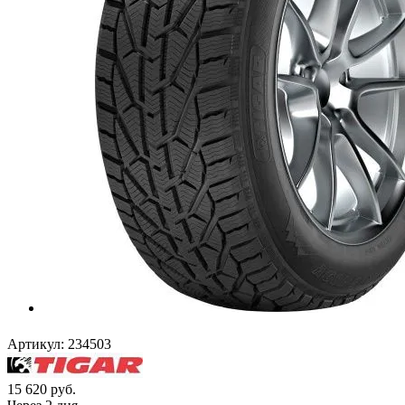
Артикул:
234503
15 620
руб.