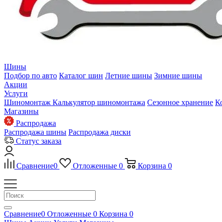
Шины
Подбор по авто
Каталог шин
Летние шины
Зимние шины
Акции
Услуги
Шиномонтаж
Калькулятор шиномонтажа
Сезонное хранение
К
Магазины
Распродажа
Распродажа шины
Распродажа диски
Статус заказа
Сравнение
0
Отложенные
0
Корзина
0
Сравнение
0
Отложенные
0
Корзина
0