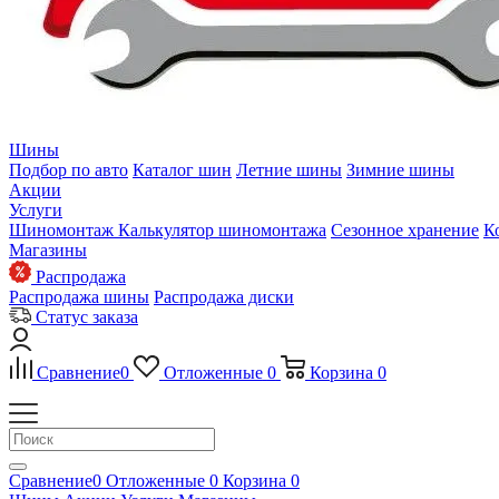
Шины
Подбор по авто
Каталог шин
Летние шины
Зимние шины
Акции
Услуги
Шиномонтаж
Калькулятор шиномонтажа
Сезонное хранение
К
Магазины
Распродажа
Распродажа шины
Распродажа диски
Статус заказа
Сравнение
0
Отложенные
0
Корзина
0
Сравнение
0
Отложенные
0
Корзина
0